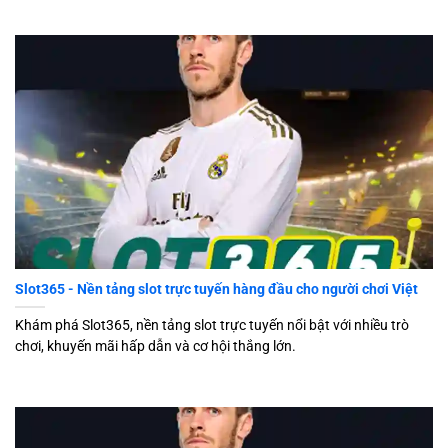
Giao diện trang chủ Slot365 Casino với thiết kế sang trọng và
hiện đại
Mục Lục
1. Tại sao chọn Slot365 cho trải nghiệm Casino Online?
2. Các sảnh Live Casino Đẳng Cấp
3. Top trò chơi Casino thịnh hành tại Slot365
4. Công nghệ & Trải nghiệm người dùng
Slot365 - Nền tảng slot trực tuyến hàng đầu cho người chơi Việt
5. Khuyến mãi & Ưu đãi Casino
Khám phá Slot365, nền tảng slot trực tuyến nổi bật với nhiều trò
6. Kết luận
chơi, khuyến mãi hấp dẫn và cơ hội thắng lớn.
Tại sao chọn Slot365 cho trải nghiệm Casino
Online?
Trong thị trường cá cược đầy biến động,
slot365
nổi lên