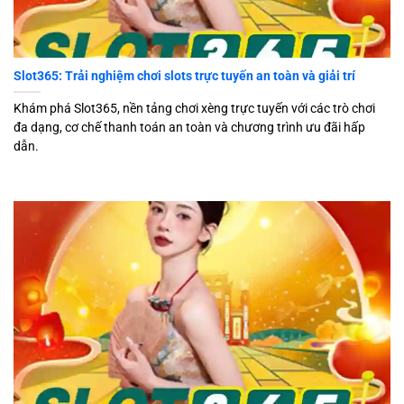
Các Bộ Môn Thể Thao Hấp Dẫn Nhất Tại Slot365
Slot365: Trải nghiệm chơi slots trực tuyến an toàn và giải trí
Sảnh
the thao
của Slot365 không giới hạn ở bóng đá.
Chúng tôi mang đến một thế giới đa dạng với hàng chục
Khám phá Slot365, nền tảng chơi xèng trực tuyến với các trò chơi
bộ môn khác nhau, phục vụ mọi sở thích của người chơi:
đa dạng, cơ chế thanh toán an toàn và chương trình ưu đãi hấp
dẫn.
Cá Độ Bóng Đá (King of Sports)
Không thể thiếu trong bất kỳ sảnh cược nào, bóng đá luôn
là tâm điểm. Tại đây, bạn có thể tham gia dự đoán kết quả
của các giải đấu hàng đầu hành tinh như:
Premier League (Ngoại Hạng Anh)
UEFA Champions League (Cúp C1)
La Liga, Serie A, Bundesliga
V-League và các giải đấu khu vực