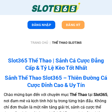
Chuyển
đến
nội
dung
ĐĂNG NHẬP
ĐĂNG KÝ
TRANG CHỦ
|
THỂ THAO SLOT365
Slot365 Thể Thao | Sảnh Cá Cược Đẳng
Cấp & Tỷ Lệ Kèo Tốt Nhất
Sảnh Thể Thao Slot365 – Thiên Đường Cá
Cược Đỉnh Cao & Uy Tín
Chào mừng bạn đến với chuyên mục
Thể Thao
tại
Slot365
,
nơi đam mê và kịch tính hội tụ trong từng trận đấu. Không
chỉ đơn thuần là một nền tảng giải trí, sảnh cá cược thể