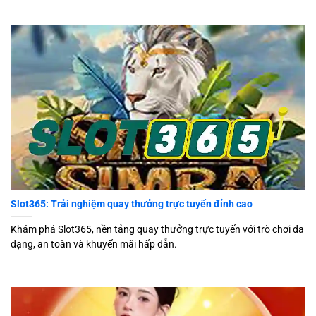
Giao diện sảnh cá cược thể thao chuyên nghiệp tại Slot365
Mục Lục
Tại Sao Nên Chọn Cá Cược Thể Thao Tại Slot365?
Các Bộ Môn Thể Thao Hấp Dẫn Nhất Tại Slot365
Tìm Hiểu Các Loại Kèo Cược Phổ Biến
Hướng Dẫn Tham Gia Cá Cược Thể Thao Nhanh Chóng
Kết Luận
Slot365: Trải nghiệm quay thưởng trực tuyến đỉnh cao
Tại Sao Nên Chọn Cá Cược Thể Thao Tại
Khám phá Slot365, nền tảng quay thưởng trực tuyến với trò chơi đa
dạng, an toàn và khuyến mãi hấp dẫn.
Slot365?
Trong thị trường cá cược trực tuyến đầy biến động,
Slot365
tự hào khẳng định vị thế là nhà cái hàng đầu nhờ vào sự
minh bạch và công nghệ tiên tiến. Dưới đây là những lý do