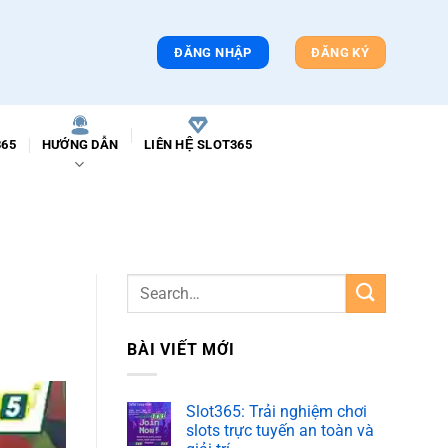
ĐĂNG NHẬP
ĐĂNG KÝ
365
HƯỚNG DẪN
LIÊN HỆ SLOT365
BÀI VIẾT MỚI
Slot365: Trải nghiệm chơi
slots trực tuyến an toàn và