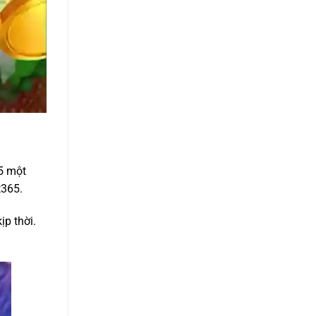
5 một
t365.
ịp thời.