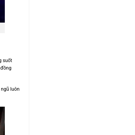
g suốt
à đồng
i ngũ luôn