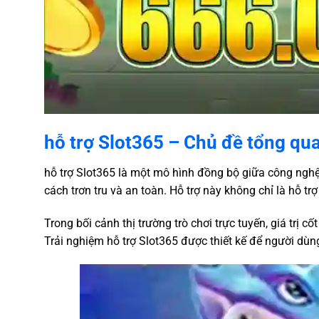
hỗ trợ Slot365 – Chủ đề tổng quan 
hỗ trợ Slot365 là một mô hình đồng bộ giữa công ngh
cách trơn tru và an toàn. Hỗ trợ này không chỉ là hỗ tr
Trong bối cảnh thị trường trò chơi trực tuyến, giá trị cố
Trải nghiệm hỗ trợ Slot365 được thiết kế để người dù