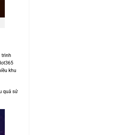
 trình
Slot365
hiều khu
ệu quả sử