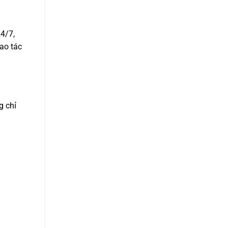
4/7,
ao tác
g chỉ