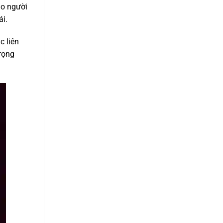
ho người
ái.
c liên
rọng