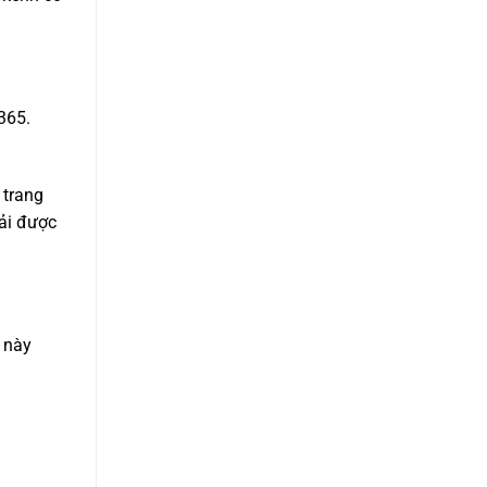
t365.
 trang
tải được
 này