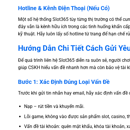
Hotline & Kênh Điện Thoại (Nếu Có)
Một số hệ thống Slot365 tùy từng thị trường có thể cu
đây vẫn là kênh hữu ích trong các tình huống khẩn cấp
kỹ thuật. Hãy luôn lấy số hotline từ trang
để hạn chế rủ
Hướng Dẫn Chi Tiết Cách Gửi Yê
Để quá trình liên hệ Slot365 diễn ra suôn sẻ, người ch
giúp CSKH hiểu vấn đề nhanh hơn mà còn bảo vệ tài k
Bước 1: Xác Định Đúng Loại Vấn Đề
Trước khi gửi tin nhắn hay email, hãy xác định vấn đ
Nạp – rút tiền và khuyến mãi.
Lỗi game, không vào được sản phẩm slot, casino, th
Vấn đề tài khoản: quên mật khẩu, khóa tài khoản, x