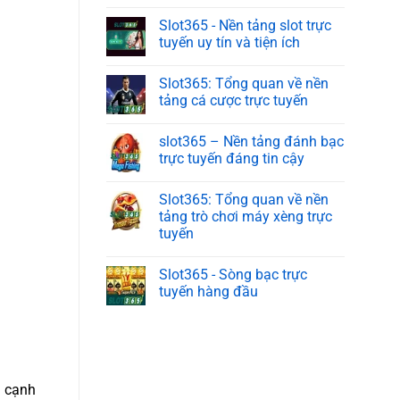
Slot365 - Nền tảng slot trực
tuyến uy tín và tiện ích
Slot365: Tổng quan về nền
tảng cá cược trực tuyến
slot365 – Nền tảng đánh bạc
trực tuyến đáng tin cậy
Slot365: Tổng quan về nền
tảng trò chơi máy xèng trực
tuyến
Slot365 - Sòng bạc trực
tuyến hàng đầu
n cạnh