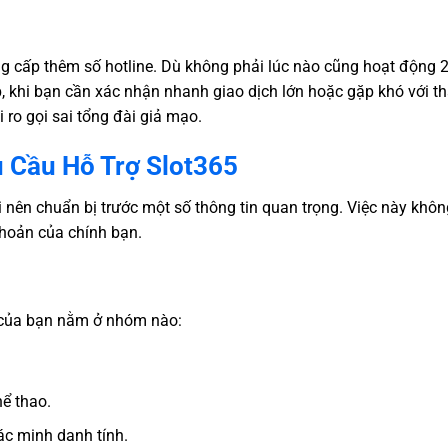
ng cấp thêm số hotline. Dù không phải lúc nào cũng hoạt động 2
, khi bạn cần xác nhận nhanh giao dịch lớn hoặc gặp khó với th
i ro gọi sai tổng đài giả mạo.
u Cầu Hỗ Trợ Slot365
ơi nên chuẩn bị trước một số thông tin quan trọng. Việc này khôn
hoản của chính bạn.
ề của bạn nằm ở nhóm nào:
ể thao.
ác minh danh tính.