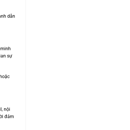
anh dẫn
g minh
gian sự
 hoặc
, nội
hời đảm