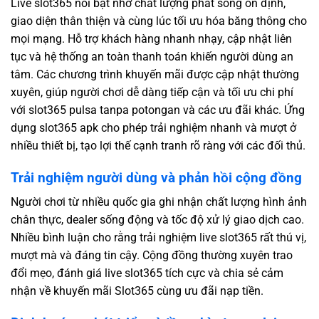
Live slot365 nổi bật nhờ chất lượng phát sóng ổn định,
giao diện thân thiện và cùng lúc tối ưu hóa băng thông cho
mọi mạng. Hỗ trợ khách hàng nhanh nhạy, cập nhật liên
tục và hệ thống an toàn thanh toán khiến người dùng an
tâm. Các chương trình khuyến mãi được cập nhật thường
xuyên, giúp người chơi dễ dàng tiếp cận và tối ưu chi phí
với slot365 pulsa tanpa potongan và các ưu đãi khác. Ứng
dụng slot365 apk cho phép trải nghiệm nhanh và mượt ở
nhiều thiết bị, tạo lợi thế cạnh tranh rõ ràng với các đối thủ.
Trải nghiệm người dùng và phản hồi cộng đồng
Người chơi từ nhiều quốc gia ghi nhận chất lượng hình ảnh
chân thực, dealer sống động và tốc độ xử lý giao dịch cao.
Nhiều bình luận cho rằng trải nghiệm live slot365 rất thú vị,
mượt mà và đáng tin cậy. Cộng đồng thường xuyên trao
đổi mẹo, đánh giá live slot365 tích cực và chia sẻ cảm
nhận về khuyến mãi Slot365 cùng ưu đãi nạp tiền.