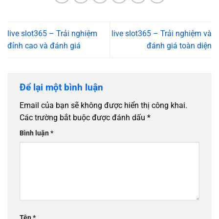
live slot365 – Trải nghiệm
live slot365 – Trải nghiệm và
đỉnh cao và đánh giá
đánh giá toàn diện
Để lại một bình luận
Email của bạn sẽ không được hiển thị công khai.
Các trường bắt buộc được đánh dấu
*
Bình luận
*
Tên
*