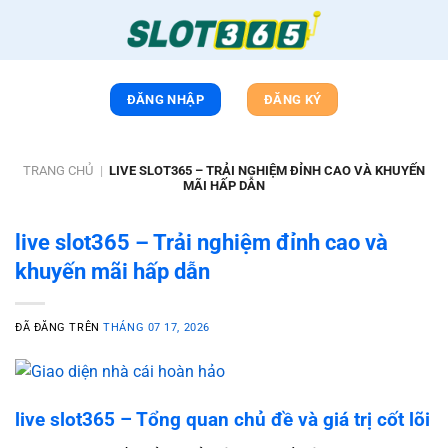
Chuyển
đến
nội
dung
ĐĂNG NHẬP
ĐĂNG KÝ
TRANG CHỦ
|
LIVE SLOT365 – TRẢI NGHIỆM ĐỈNH CAO VÀ KHUYẾN
MÃI HẤP DẪN
live slot365 – Trải nghiệm đỉnh cao và
khuyến mãi hấp dẫn
ĐÃ ĐĂNG TRÊN
THÁNG 07 17, 2026
live slot365 – Tổng quan chủ đề và giá trị cốt lõi