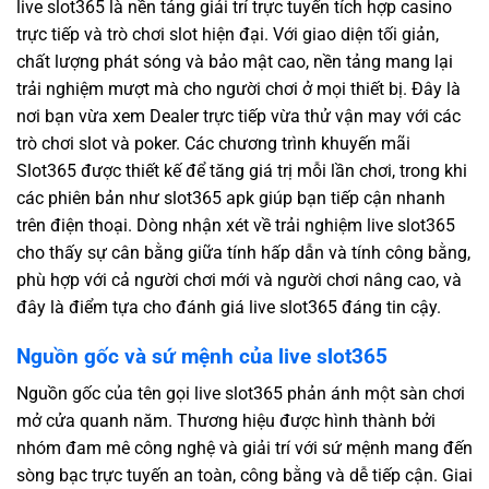
live slot365 là nền tảng giải trí trực tuyến tích hợp casino
trực tiếp và trò chơi slot hiện đại. Với giao diện tối giản,
chất lượng phát sóng và bảo mật cao, nền tảng mang lại
trải nghiệm mượt mà cho người chơi ở mọi thiết bị. Đây là
nơi bạn vừa xem Dealer trực tiếp vừa thử vận may với các
trò chơi slot và poker. Các chương trình khuyến mãi
Slot365 được thiết kế để tăng giá trị mỗi lần chơi, trong khi
các phiên bản như slot365 apk giúp bạn tiếp cận nhanh
trên điện thoại. Dòng nhận xét về trải nghiệm live slot365
cho thấy sự cân bằng giữa tính hấp dẫn và tính công bằng,
phù hợp với cả người chơi mới và người chơi nâng cao, và
đây là điểm tựa cho đánh giá live slot365 đáng tin cậy.
Nguồn gốc và sứ mệnh của live slot365
Nguồn gốc của tên gọi live slot365 phản ánh một sàn chơi
mở cửa quanh năm. Thương hiệu được hình thành bởi
nhóm đam mê công nghệ và giải trí với sứ mệnh mang đến
sòng bạc trực tuyến an toàn, công bằng và dễ tiếp cận. Giai