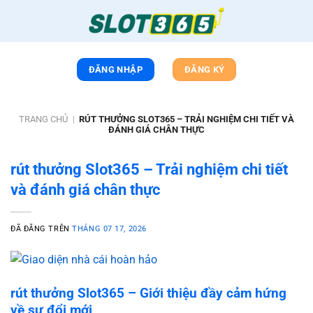
Chuyển
đến
nội
dung
ĐĂNG NHẬP
ĐĂNG KÝ
TRANG CHỦ
|
RÚT THƯỞNG SLOT365 – TRẢI NGHIỆM CHI TIẾT VÀ
ĐÁNH GIÁ CHÂN THỰC
rút thưởng Slot365 – Trải nghiệm chi tiết
và đánh giá chân thực
ĐÃ ĐĂNG TRÊN
THÁNG 07 17, 2026
rút thưởng Slot365 – Giới thiệu đầy cảm hứng
về sự đổi mới