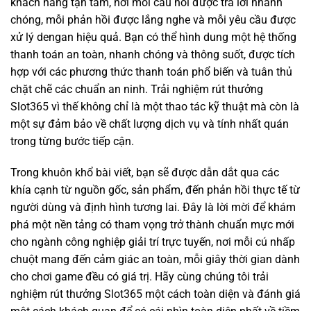
khách hàng tận tâm, nơi mỗi câu hỏi được trả lời nhanh
chóng, mỗi phản hồi được lắng nghe và mỗi yêu cầu được
xử lý dengan hiệu quả. Bạn có thể hình dung một hệ thống
thanh toán an toàn, nhanh chóng và thông suốt, được tích
hợp với các phương thức thanh toán phổ biến và tuân thủ
chặt chẽ các chuẩn an ninh. Trải nghiệm rút thưởng
Slot365 vì thế không chỉ là một thao tác kỹ thuật mà còn là
một sự đảm bảo về chất lượng dịch vụ và tính nhất quán
trong từng bước tiếp cận.
Trong khuôn khổ bài viết, bạn sẽ được dẫn dắt qua các
khía cạnh từ nguồn gốc, sản phẩm, đến phản hồi thực tế từ
người dùng và định hình tương lai. Đây là lời mời để khám
phá một nền tảng có tham vọng trở thành chuẩn mực mới
cho ngành công nghiệp giải trí trực tuyến, nơi mỗi cú nhấp
chuột mang đến cảm giác an toàn, mỗi giây thời gian dành
cho chơi game đều có giá trị. Hãy cùng chúng tôi trải
nghiệm rút thưởng Slot365 một cách toàn diện và đánh giá