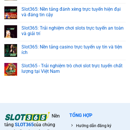
Slot365: Nền tảng đánh xèng trực tuyến hiện đại
và đáng tin cậy
Slot365: Trải nghiệm chơi slots trực tuyến an toàn
và giải trí
Slot365: Nền tảng casino trực tuyến uy tín và tiện
ích
Slot365 - Trải nghiệm trò chơi slot trực tuyến chất
lượng tại Việt Nam
TỔNG HỢP
Nền
tảng
SLOT365
của chúng
Hướng dẫn đăng ký