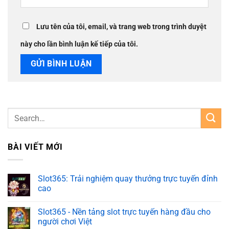
Lưu tên của tôi, email, và trang web trong trình duyệt
này cho lần bình luận kế tiếp của tôi.
BÀI VIẾT MỚI
Slot365: Trải nghiệm quay thưởng trực tuyến đỉnh
cao
Slot365 - Nền tảng slot trực tuyến hàng đầu cho
người chơi Việt