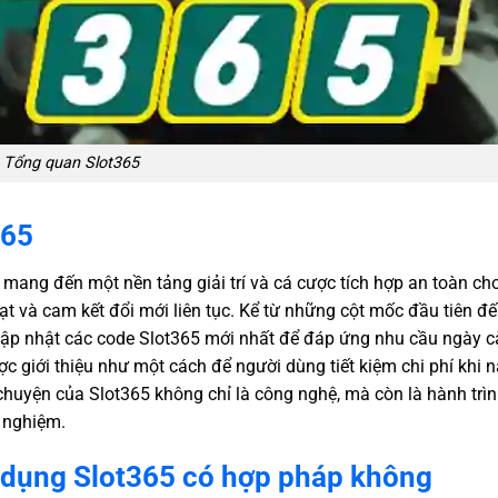
Tổng quan Slot365
365
mang đến một nền tảng giải trí và cá cược tích hợp an toàn ch
ạt và cam kết đổi mới liên tục. Kể từ những cột mốc đầu tiên đế
 cập nhật các code Slot365 mới nhất để đáp ứng nhu cầu ngày c
 giới thiệu như một cách để người dùng tiết kiệm chi phí khi nạ
uyện của Slot365 không chỉ là công nghệ, mà còn là hành trìn
i nghiệm.
g dụng Slot365 có hợp pháp không