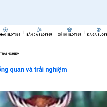
THAO SLOT365
BẮN CÁ SLOT365
XỔ SỐ SLOT365
ĐÁ GÀ SLOT
 TRẢI NGHIỆM
ng quan và trải nghiệm