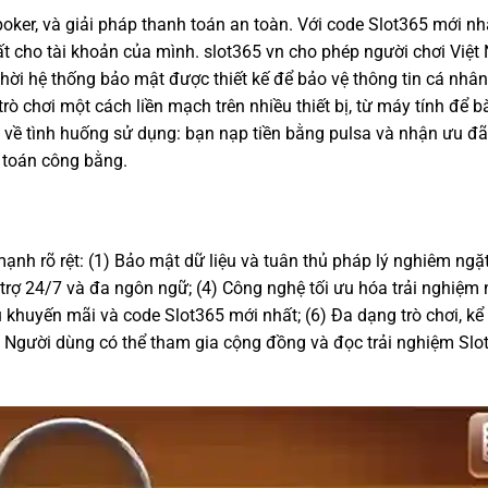
poker, và giải pháp thanh toán an toàn. Với code Slot365 mới nh
ất cho tài khoản của mình. slot365 vn cho phép người chơi Việt
thời hệ thống bảo mật được thiết kế để bảo vệ thông tin cá nhân
trò chơi một cách liền mạch trên nhiều thiết bị, từ máy tính để b
 về tình huống sử dụng: bạn nạp tiền bằng pulsa và nhận ưu đã
h toán công bằng.
ạnh rõ rệt: (1) Bảo mật dữ liệu và tuân thủ pháp lý nghiêm ngặt
 trợ 24/7 và đa ngôn ngữ; (4) Công nghệ tối ưu hóa trải nghiệm
iếu khuyến mãi và code Slot365 mới nhất; (6) Đa dạng trò chơi, kể
i. Người dùng có thể tham gia cộng đồng và đọc trải nghiệm Slo