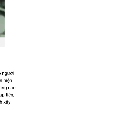
o người
n hiện
àng cao.
p tiền,
h xây