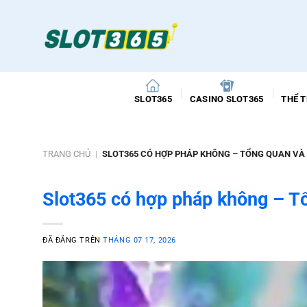
Chuyển
đến
nội
dung
SLOT365
CASINO SLOT365
THỂ 
TRANG CHỦ
|
SLOT365 CÓ HỢP PHÁP KHÔNG – TỔNG QUAN VÀ
Slot365 có hợp pháp không – Tổ
ĐÃ ĐĂNG TRÊN
THÁNG 07 17, 2026