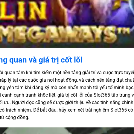
 quan và giá trị cốt lõi
quan tâm khi tìm kiếm một nền tảng giải trí và cược trực tuyến
áp lý tại các quốc gia nơi hoạt động, và cách nền tảng đạt chu
ùng yên tâm khi đăng ký mà còn nhấn mạnh tới yếu tố minh bạc
 cảnh cạnh tranh khốc liệt, giá trị cốt lõi của Slot365 tập trung 
tối ưu. Người đọc cũng sẽ được giới thiệu về các tính năng chín
 có trách nhiệm. Để bắt đầu, hãy xem xét trải nghiệm Slot365 có
từ cộng đồng.