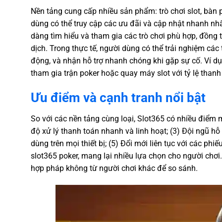
Nền tảng cung cấp nhiều sản phẩm: trò chơi slot, bàn 
dùng có thể truy cập các ưu đãi và cập nhật nhanh nh
dàng tìm hiểu và tham gia các trò chơi phù hợp, đồng 
dịch. Trong thực tế, người dùng có thể trải nghiệm các 
động, và nhận hỗ trợ nhanh chóng khi gặp sự cố. Ví dụ
tham gia trận poker hoặc quay máy slot với tỷ lệ than
Ưu điểm và cạnh tranh nổi bật
So với các nền tảng cùng loại, Slot365 có nhiều điểm m
độ xử lý thanh toán nhanh và linh hoạt; (3) Đội ngũ hỗ
dùng trên mọi thiết bị; (5) Đổi mới liên tục với các ph
slot365 poker, mang lại nhiều lựa chọn cho người chơ
hợp pháp không từ người chơi khác để so sánh.