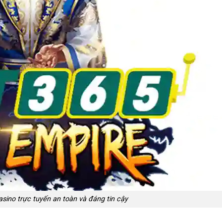
asino trực tuyến an toàn và đáng tin cậy