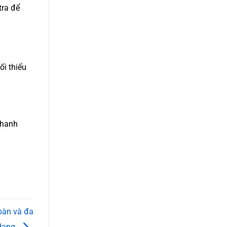
tra để
ối thiểu
thanh
toàn và đa
dạng