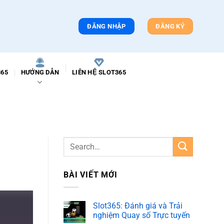
ĐĂNG NHẬP
ĐĂNG KÝ
365
HƯỚNG DẪN
LIÊN HỆ SLOT365
BÀI VIẾT MỚI
Slot365: Đánh giá và Trải
nghiệm Quay số Trực tuyến