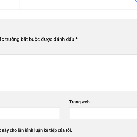
ác trường bắt buộc được đánh dấu
*
Trang web
 này cho lần bình luận kế tiếp của tôi.