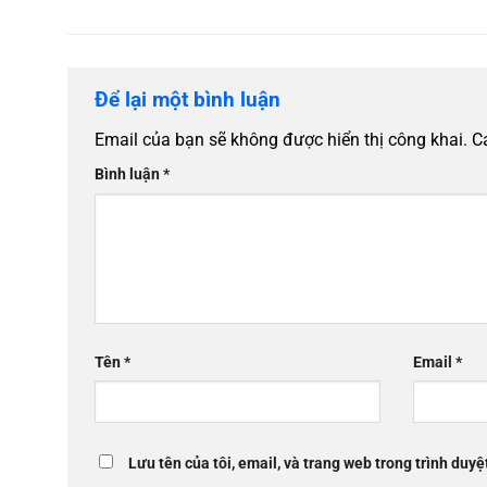
Để lại một bình luận
Email của bạn sẽ không được hiển thị công khai.
C
Bình luận
*
Tên
*
Email
*
Lưu tên của tôi, email, và trang web trong trình duyệt