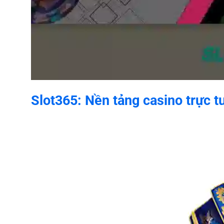
Slot365: Nền tảng casino trực t