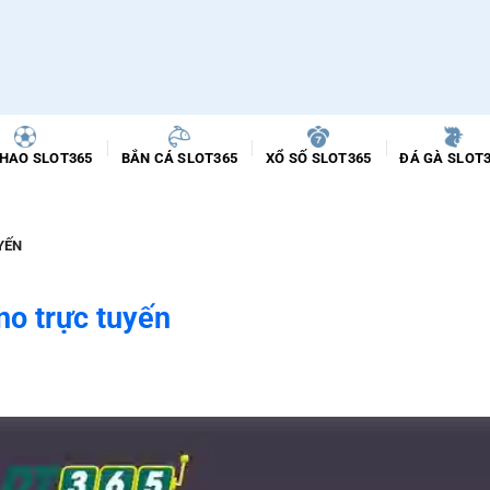
THAO SLOT365
BẮN CÁ SLOT365
XỔ SỐ SLOT365
ĐÁ GÀ SLOT
YẾN
no trực tuyến