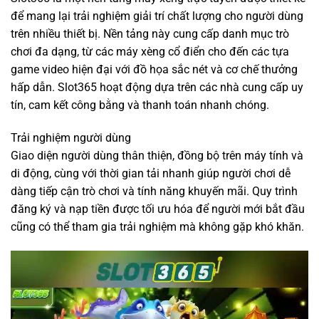
để mang lại trải nghiệm giải trí chất lượng cho người dùng
trên nhiều thiết bị. Nền tảng này cung cấp danh mục trò
chơi đa dạng, từ các máy xèng cổ điển cho đến các tựa
game video hiện đại với đồ họa sắc nét và cơ chế thưởng
hấp dẫn. Slot365 hoạt động dựa trên các nhà cung cấp uy
tín, cam kết công bằng và thanh toán nhanh chóng.
Trải nghiệm người dùng
Giao diện người dùng thân thiện, đồng bộ trên máy tính và
di động, cùng với thời gian tải nhanh giúp người chơi dễ
dàng tiếp cận trò chơi và tính năng khuyến mãi. Quy trình
đăng ký và nạp tiền được tối ưu hóa để người mới bắt đầu
cũng có thể tham gia trải nghiệm mà không gặp khó khăn.