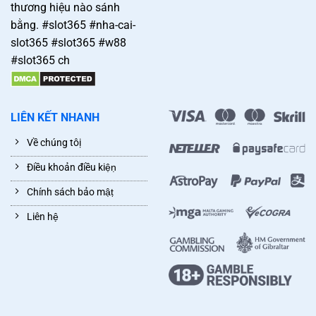
thương hiệu nào sánh
bằng. #slot365 #nha-cai-
slot365 #slot365 #w88
#slot365 ch
LIÊN KẾT NHANH
Về chúng tôị
Điều khoản điều kiệṇ
Chính sách bảo mậṭ
Liên hệ̣