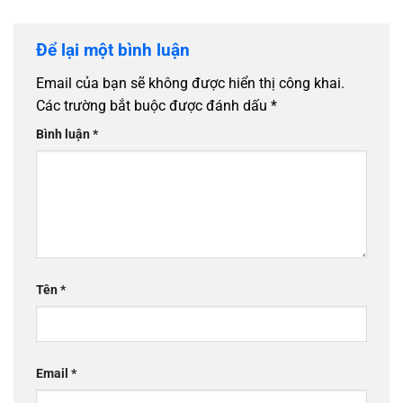
Để lại một bình luận
Email của bạn sẽ không được hiển thị công khai.
Các trường bắt buộc được đánh dấu
*
Bình luận
*
Tên
*
Email
*