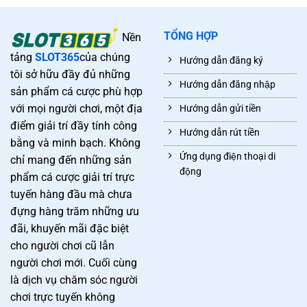
TỔNG HỢP
Nền
tảng
SLOT365
của chúng
Hướng dẫn đăng ký
tôi sở hữu đầy đủ những
Hướng dẫn đăng nhập
sản phẩm cá cược phù hợp
với mọi người chơi, một địa
Hướng dẫn gửi tiền
điểm giải trí đầy tính công
Hướng dẫn rút tiền
bằng và minh bạch. Không
Ứng dụng điện thoại di
chỉ mang đến những sản
động
phẩm cá cược giải trí trực
tuyến hàng đầu mà chưa
đựng hàng trăm những ưu
đãi, khuyến mãi đặc biệt
cho người chơi cũ lẫn
người chơi mới. Cuối cùng
là dịch vụ chăm sóc người
chơi trực tuyến không