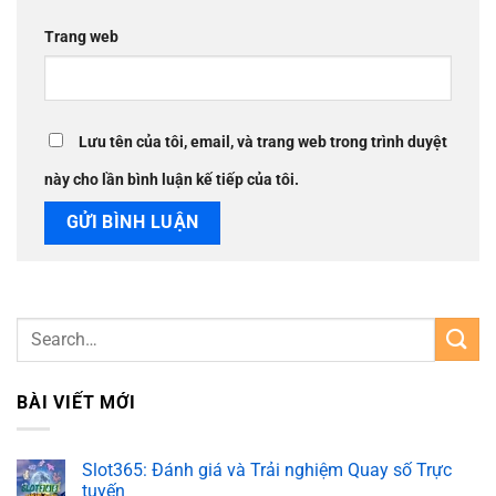
Trang web
Lưu tên của tôi, email, và trang web trong trình duyệt
này cho lần bình luận kế tiếp của tôi.
BÀI VIẾT MỚI
Slot365: Đánh giá và Trải nghiệm Quay số Trực
tuyến