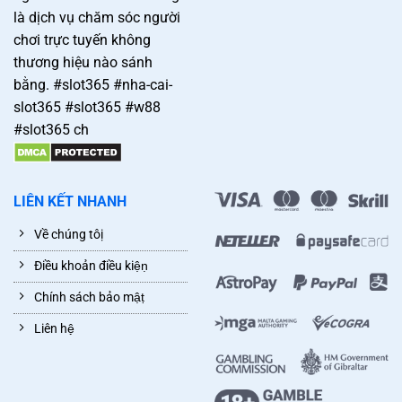
là dịch vụ chăm sóc người
chơi trực tuyến không
thương hiệu nào sánh
bằng. #slot365 #nha-cai-
slot365 #slot365 #w88
#slot365 ch
LIÊN KẾT NHANH
Về chúng tôị
Điều khoản điều kiệṇ
Chính sách bảo mậṭ
Liên hệ̣