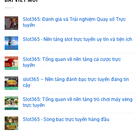
BÀI VIẾT MỚI
Slot365: Đánh giá và Trải nghiệm Quay số Trực
tuyến
Slot365 - Nền tảng slot trực tuyến uy tín và tiện ích
Slot365: Tổng quan về nền tảng cá cược trực
tuyến
slot365 – Nền tảng đánh bạc trực tuyến đáng tin
cậy
Slot365: Tổng quan về nền tảng trò chơi máy xèng
trực tuyến
Slot365 - Sòng bạc trực tuyến hàng đầu