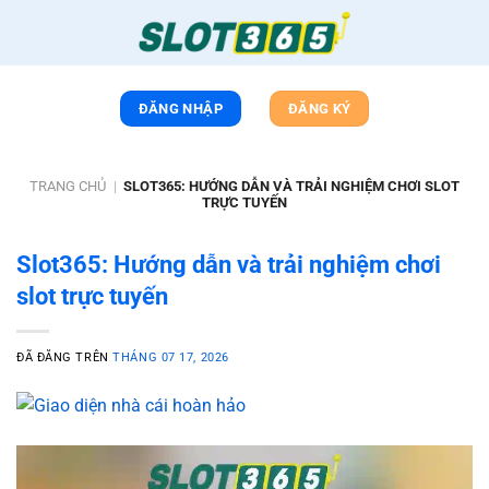
Chuyển
đến
nội
dung
ĐĂNG NHẬP
ĐĂNG KÝ
TRANG CHỦ
|
SLOT365: HƯỚNG DẪN VÀ TRẢI NGHIỆM CHƠI SLOT
TRỰC TUYẾN
Slot365: Hướng dẫn và trải nghiệm chơi
slot trực tuyến
ĐÃ ĐĂNG TRÊN
THÁNG 07 17, 2026