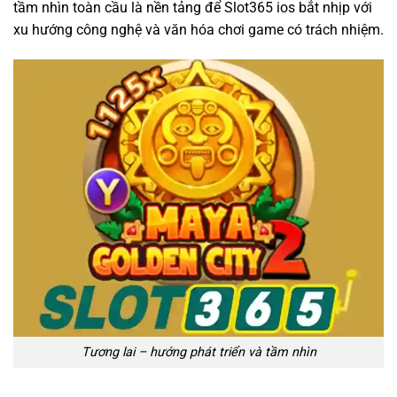
tầm nhìn toàn cầu là nền tảng để Slot365 ios bắt nhịp với
xu hướng công nghệ và văn hóa chơi game có trách nhiệm.
Tương lai – hướng phát triển và tầm nhìn