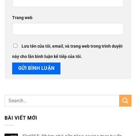
Trang web
Lưu tên của tôi, email, và trang web trong trình duyệt
này cho lần bình luận kế tiếp của tôi.
BÀI VIẾT MỚI