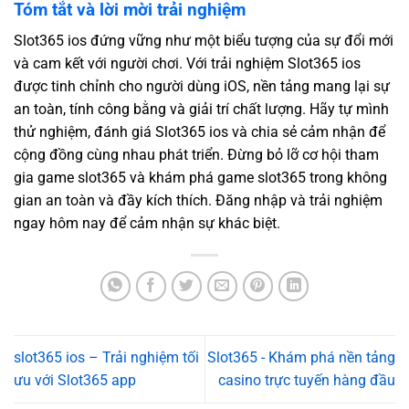
Tóm tắt và lời mời trải nghiệm
Slot365 ios đứng vững như một biểu tượng của sự đổi mới
và cam kết với người chơi. Với trải nghiệm Slot365 ios
được tinh chỉnh cho người dùng iOS, nền tảng mang lại sự
an toàn, tính công bằng và giải trí chất lượng. Hãy tự mình
thử nghiệm, đánh giá Slot365 ios và chia sẻ cảm nhận để
cộng đồng cùng nhau phát triển. Đừng bỏ lỡ cơ hội tham
gia game slot365 và khám phá game slot365 trong không
gian an toàn và đầy kích thích. Đăng nhập và trải nghiệm
ngay hôm nay để cảm nhận sự khác biệt.
slot365 ios – Trải nghiệm tối
Slot365 - Khám phá nền tảng
ưu với Slot365 app
casino trực tuyến hàng đầu