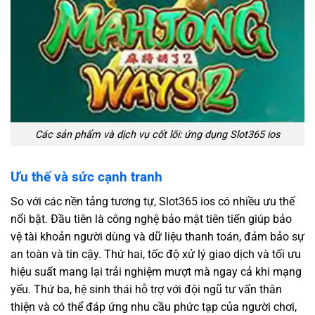
Các sản phẩm và dịch vụ cốt lõi: ứng dụng Slot365 ios
Ưu thế và sức cạnh tranh
So với các nền tảng tương tự, Slot365 ios có nhiều ưu thế
nổi bật. Đầu tiên là công nghệ bảo mật tiên tiến giúp bảo
vệ tài khoản người dùng và dữ liệu thanh toán, đảm bảo sự
an toàn và tin cậy. Thứ hai, tốc độ xử lý giao dịch và tối ưu
hiệu suất mang lại trải nghiệm mượt mà ngay cả khi mạng
yếu. Thứ ba, hệ sinh thái hỗ trợ với đội ngũ tư vấn thân
thiện và có thể đáp ứng nhu cầu phức tạp của người chơi,