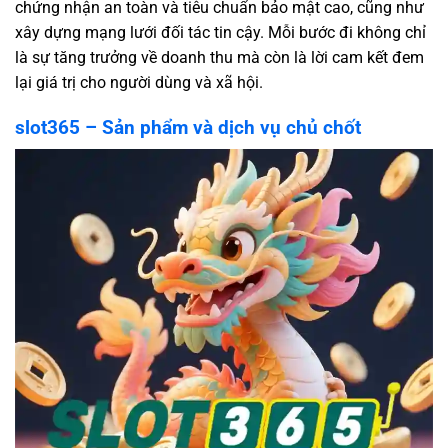
chứng nhận an toàn và tiêu chuẩn bảo mật cao, cũng như
xây dựng mạng lưới đối tác tin cậy. Mỗi bước đi không chỉ
là sự tăng trưởng về doanh thu mà còn là lời cam kết đem
lại giá trị cho người dùng và xã hội.
slot365 – Sản phẩm và dịch vụ chủ chốt