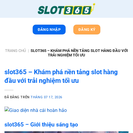
Chuyển
đến
nội
dung
ĐĂNG NHẬP
ĐĂNG KÝ
TRANG CHỦ
|
SLOT365 – KHÁM PHÁ NỀN TẢNG SLOT HÀNG ĐẦU VỚI
TRẢI NGHIỆM TỐI ƯU
slot365 – Khám phá nền tảng slot hàng
đầu với trải nghiệm tối ưu
ĐÃ ĐĂNG TRÊN
THÁNG 07 17, 2026
slot365 – Giới thiệu sáng tạo