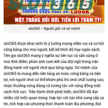
slot365 – Nguồn gốc và sứ mệnh
slot365 được khai sinh từ ý tưởng mang niềm vui và cơ hội
công bằng cho mọi người, bất kể trình độ hay ngân sách.
Tên gọi slot365 mang ý nghĩa sự liên tục và sẵn sàng ở
mọi thời điểm, phản ánh cam kết của đội ngũ trong việc
đồng hành với người chơi qua từng ngày. Sứ mệnh của
slot365 là mang đến nền tảng an toàn, công bằng và tiện
lợi, nơi người chơi có thể khám phá trò chơi chất lượng cao,
nhận thưởng xứng đáng và tương tác với cộng đồng một
cách tích cực. Trên hành trình phát triển, slot365 đã đạt
nhiều cột mốc quan trọng: hợp tác với các nhà cung cấp uy
tín, tích hợp các phương thức thanh toán địa phương, đạt