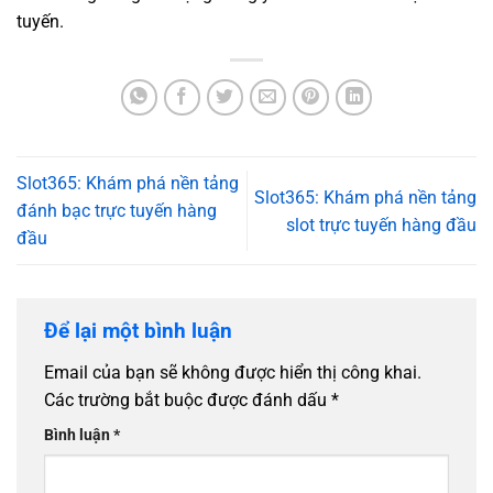
tuyến.
Slot365: Khám phá nền tảng
Slot365: Khám phá nền tảng
đánh bạc trực tuyến hàng
slot trực tuyến hàng đầu
đầu
Để lại một bình luận
Email của bạn sẽ không được hiển thị công khai.
Các trường bắt buộc được đánh dấu
*
Bình luận
*