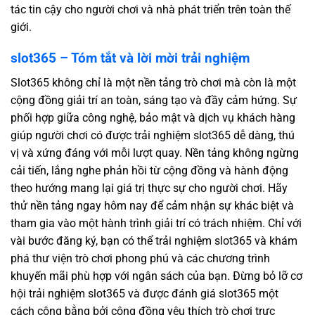
tác tin cậy cho người chơi và nhà phát triển trên toàn thế
giới.
slot365 – Tóm tắt và lời mời trải nghiệm
Slot365 không chỉ là một nền tảng trò chơi mà còn là một
cộng đồng giải trí an toàn, sáng tạo và đầy cảm hứng. Sự
phối hợp giữa công nghệ, bảo mật và dịch vụ khách hàng
giúp người chơi có được trải nghiệm slot365 dễ dàng, thú
vị và xứng đáng với mỗi lượt quay. Nền tảng không ngừng
cải tiến, lắng nghe phản hồi từ cộng đồng và hành động
theo hướng mang lại giá trị thực sự cho người chơi. Hãy
thử nền tảng ngay hôm nay để cảm nhận sự khác biệt và
tham gia vào một hành trình giải trí có trách nhiệm. Chỉ với
vài bước đăng ký, bạn có thể trải nghiệm slot365 và khám
phá thư viện trò chơi phong phú và các chương trình
khuyến mãi phù hợp với ngân sách của bạn. Đừng bỏ lỡ cơ
hội trải nghiệm slot365 và được đánh giá slot365 một
cách công bằng bởi cộng đồng yêu thích trò chơi trực