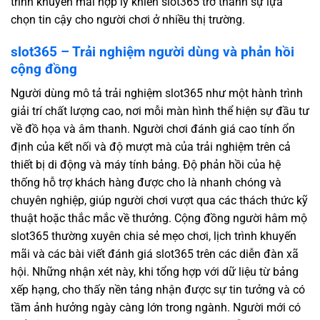
trình khuyến mãi hợp lý khiến slot365 trở thành sự lựa
chọn tin cậy cho người chơi ở nhiều thị trường.
slot365 – Trải nghiệm người dùng và phản hồi
cộng đồng
Người dùng mô tả trải nghiệm slot365 như một hành trình
giải trí chất lượng cao, nơi mỗi màn hình thể hiện sự đầu tư
về đồ họa và âm thanh. Người chơi đánh giá cao tính ổn
định của kết nối và độ mượt mà của trải nghiệm trên cả
thiết bị di động và máy tính bảng. Độ phản hồi của hệ
thống hỗ trợ khách hàng được cho là nhanh chóng và
chuyên nghiệp, giúp người chơi vượt qua các thách thức kỹ
thuật hoặc thắc mắc về thưởng. Cộng đồng người hâm mộ
slot365 thường xuyên chia sẻ mẹo chơi, lịch trình khuyến
mãi và các bài viết đánh giá slot365 trên các diễn đàn xã
hội. Những nhận xét này, khi tổng hợp với dữ liệu từ bảng
xếp hạng, cho thấy nền tảng nhận được sự tin tưởng và có
tầm ảnh hưởng ngày càng lớn trong ngành. Người mới có