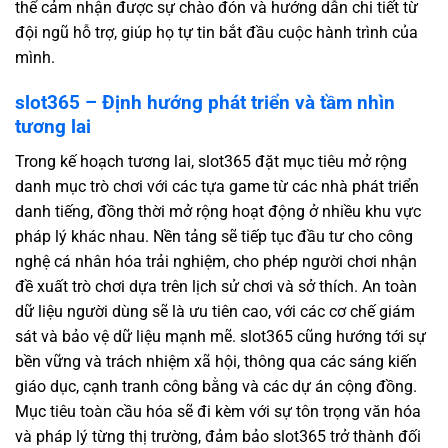
thể cảm nhận được sự chào đón và hướng dẫn chi tiết từ
đội ngũ hỗ trợ, giúp họ tự tin bắt đầu cuộc hành trình của
mình.
slot365 – Định hướng phát triển và tầm nhìn
tương lai
Trong kế hoạch tương lai, slot365 đặt mục tiêu mở rộng
danh mục trò chơi với các tựa game từ các nhà phát triển
danh tiếng, đồng thời mở rộng hoạt động ở nhiều khu vực
pháp lý khác nhau. Nền tảng sẽ tiếp tục đầu tư cho công
nghệ cá nhân hóa trải nghiệm, cho phép người chơi nhận
đề xuất trò chơi dựa trên lịch sử chơi và sở thích. An toàn
dữ liệu người dùng sẽ là ưu tiên cao, với các cơ chế giám
sát và bảo vệ dữ liệu mạnh mẽ. slot365 cũng hướng tới sự
bền vững và trách nhiệm xã hội, thông qua các sáng kiến
giáo dục, cạnh tranh công bằng và các dự án cộng đồng.
Mục tiêu toàn cầu hóa sẽ đi kèm với sự tôn trọng văn hóa
và pháp lý từng thị trường, đảm bảo slot365 trở thành đối