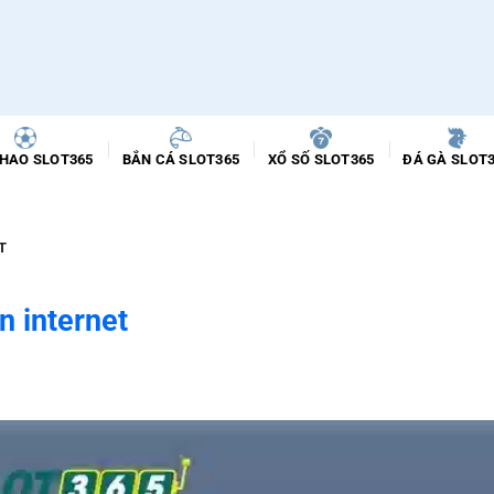
THAO SLOT365
BẮN CÁ SLOT365
XỔ SỐ SLOT365
ĐÁ GÀ SLOT
T
n internet