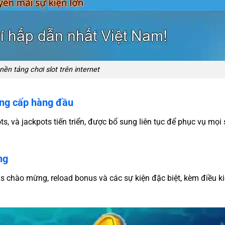
nền tảng chơi slot trên internet
ung cấp hàng đầu
s, và jackpots tiến triển, được bổ sung liên tục để phục vụ mọi 
ng
chào mừng, reload bonus và các sự kiện đặc biệt, kèm điều ki