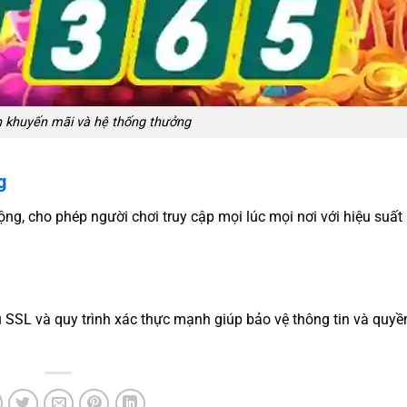
h khuyến mãi và hệ thống thưởng
g
ộng, cho phép người chơi truy cập mọi lúc mọi nơi với hiệu suấ
u SSL và quy trình xác thực mạnh giúp bảo vệ thông tin và quyền