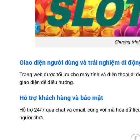
Chương trìn
Giao diện người dùng và trải nghiệm di độn
Trang web được tối ưu cho máy tính và điện thoại di đ
giao diện dễ điều hướng.
Hỗ trợ khách hàng và bảo mật
Hỗ trợ 24/7 qua chat và email, cùng với mã hóa dữ liệ
người chơi.