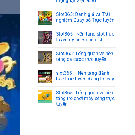
lượng tại Việt Nam
Slot365: Đánh giá và Trải
nghiệm Quay số Trực tuyến
Slot365 - Nền tảng slot trực
tuyến uy tín và tiện ích
Slot365: Tổng quan về nền
tảng cá cược trực tuyến
slot365 – Nền tảng đánh
bạc trực tuyến đáng tin cậy
Slot365: Tổng quan về nền
tảng trò chơi máy xèng trực
tuyến