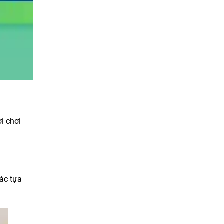
i chơi
các tựa