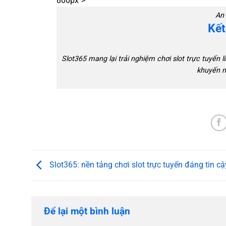
800px">
An 
Kết
Slot365 mang lại trải nghiệm chơi slot trực tuyến l
khuyến m
Slot365: nền tảng chơi slot trực tuyến đáng tin cậ
Để lại một bình luận