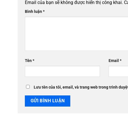
Email của bạn sẽ không được hiển thị công khai.
C
Bình luận
*
Tên
*
Email
*
Lưu tên của tôi, email, và trang web trong trình duyệt