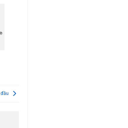
nh
g đầu