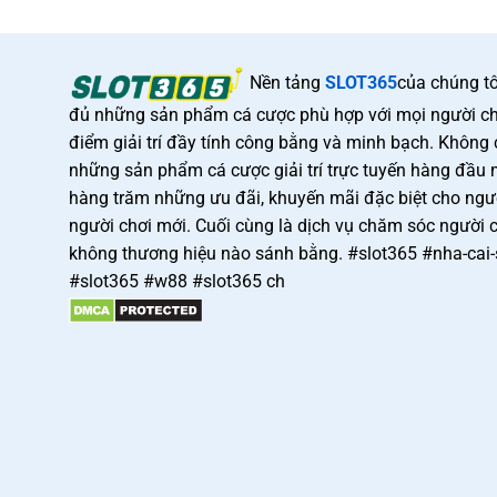
Nền tảng
SLOT365
của chúng tô
đủ những sản phẩm cá cược phù hợp với mọi người ch
điểm giải trí đầy tính công bằng và minh bạch. Không
những sản phẩm cá cược giải trí trực tuyến hàng đầ
hàng trăm những ưu đãi, khuyến mãi đặc biệt cho ngườ
người chơi mới. Cuối cùng là dịch vụ chăm sóc người c
không thương hiệu nào sánh bằng. #slot365 #nha-cai-
#slot365 #w88 #slot365 ch