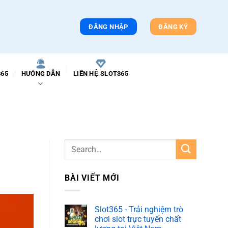
ĐĂNG NHẬP
ĐĂNG KÝ
365
HƯỚNG DẪN
LIÊN HỆ SLOT365
BÀI VIẾT MỚI
Slot365 - Trải nghiệm trò
chơi slot trực tuyến chất