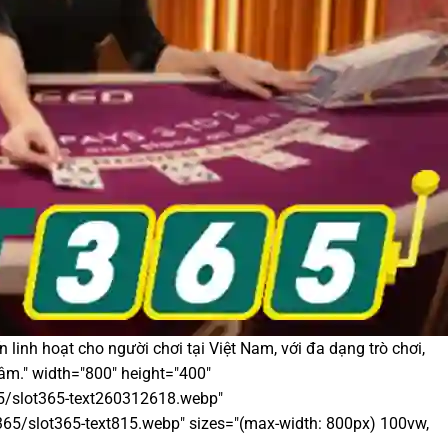
n linh hoạt cho người chơi tại Việt Nam, với đa dạng trò chơi,
tâm.
" width="800" height="400"
365/slot365-text260312618.webp"
t365/slot365-text815.webp" sizes="(max-width: 800px) 100vw,