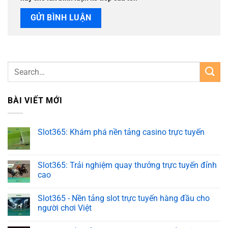
BÀI VIẾT MỚI
Slot365: Khám phá nền tảng casino trực tuyến
Slot365: Trải nghiệm quay thưởng trực tuyến đỉnh
cao
Slot365 - Nền tảng slot trực tuyến hàng đầu cho
người chơi Việt