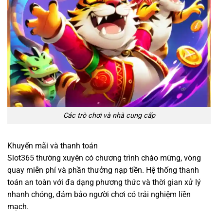
Các trò chơi và nhà cung cấp
Khuyến mãi và thanh toán
Slot365 thường xuyên có chương trình chào mừng, vòng
quay miễn phí và phần thưởng nạp tiền. Hệ thống thanh
toán an toàn với đa dạng phương thức và thời gian xử lý
nhanh chóng, đảm bảo người chơi có trải nghiệm liền
mạch.