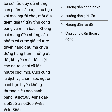
tôi sở hữu đầy đủ những
Hướng dẫn đăng nhập
sản phẩm cá cược phù hợp
với mọi người chơi, một địa
Hướng dẫn gửi tiền
điểm giải trí đầy tính công
Hướng dẫn rút tiền
bằng và minh bạch. Không
Ứng dụng điện thoại di
chỉ mang đến những sản
động
phẩm cá cược giải trí trực
tuyến hàng đầu mà chưa
đựng hàng trăm những ưu
đãi, khuyến mãi đặc biệt
cho người chơi cũ lẫn
người chơi mới. Cuối cùng
là dịch vụ chăm sóc người
chơi trực tuyến không
thương hiệu nào sánh
bằng. #slot365 #nha-cai-
slot365 #slot365 #w88
#slot365 ch