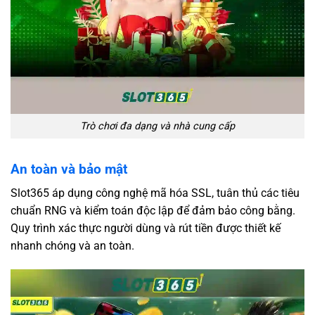
Trò chơi đa dạng và nhà cung cấp
An toàn và bảo mật
Slot365 áp dụng công nghệ mã hóa SSL, tuân thủ các tiêu
chuẩn RNG và kiểm toán độc lập để đảm bảo công bằng.
Quy trình xác thực người dùng và rút tiền được thiết kế
nhanh chóng và an toàn.