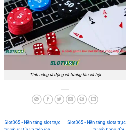
Tính năng di động và tương tác xã hội
Slot365 - Nền tảng slot trực
Slot365 - Nền tảng slots trực
tuyến uy tín và tiện ích
tuyến hàng đầu