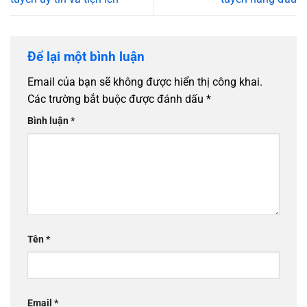
Để lại một bình luận
Email của bạn sẽ không được hiển thị công khai.
Các trường bắt buộc được đánh dấu
*
Bình luận
*
Tên
*
Email
*