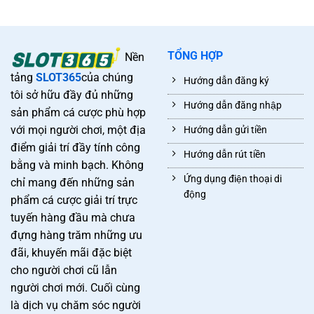
TỔNG HỢP
Nền
tảng
SLOT365
của chúng
Hướng dẫn đăng ký
tôi sở hữu đầy đủ những
Hướng dẫn đăng nhập
sản phẩm cá cược phù hợp
với mọi người chơi, một địa
Hướng dẫn gửi tiền
điểm giải trí đầy tính công
Hướng dẫn rút tiền
bằng và minh bạch. Không
Ứng dụng điện thoại di
chỉ mang đến những sản
động
phẩm cá cược giải trí trực
tuyến hàng đầu mà chưa
đựng hàng trăm những ưu
đãi, khuyến mãi đặc biệt
cho người chơi cũ lẫn
người chơi mới. Cuối cùng
là dịch vụ chăm sóc người