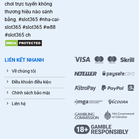
chơi trực tuyến không
thương hiệu nào sánh
bằng. #slot365 #nha-cai-
slot365 #slot365 #w88
#slot365 ch
LIÊN KẾT NHANH
Về chúng tôị
Điều khoản điều kiệṇ
Chính sách bảo mậṭ
Liên hệ̣