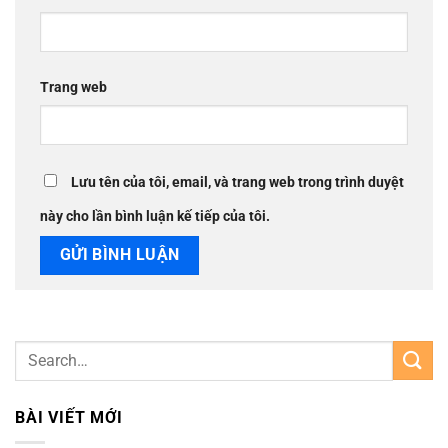
Trang web
Lưu tên của tôi, email, và trang web trong trình duyệt
này cho lần bình luận kế tiếp của tôi.
BÀI VIẾT MỚI