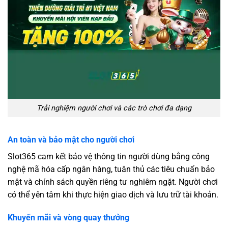
Trải nghiệm người chơi và các trò chơi đa dạng
An toàn và bảo mật cho người chơi
Slot365 cam kết bảo vệ thông tin người dùng bằng công
nghệ mã hóa cấp ngân hàng, tuân thủ các tiêu chuẩn bảo
mật và chính sách quyền riêng tư nghiêm ngặt. Người chơi
có thể yên tâm khi thực hiện giao dịch và lưu trữ tài khoản.
Khuyến mãi và vòng quay thưởng