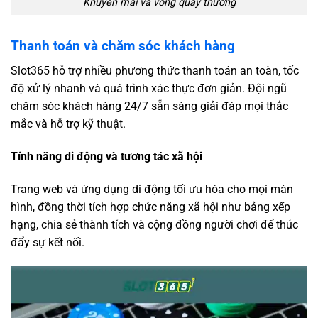
Khuyến mãi và vòng quay thưởng
Thanh toán và chăm sóc khách hàng
Slot365 hỗ trợ nhiều phương thức thanh toán an toàn, tốc
độ xử lý nhanh và quá trình xác thực đơn giản. Đội ngũ
chăm sóc khách hàng 24/7 sẵn sàng giải đáp mọi thắc
mắc và hỗ trợ kỹ thuật.
Tính năng di động và tương tác xã hội
Trang web và ứng dụng di động tối ưu hóa cho mọi màn
hình, đồng thời tích hợp chức năng xã hội như bảng xếp
hạng, chia sẻ thành tích và cộng đồng người chơi để thúc
đẩy sự kết nối.