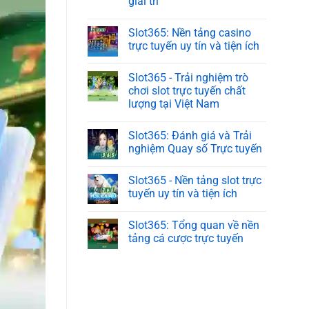
giải trí
Slot365: Nền tảng casino
trực tuyến uy tín và tiện ích
Slot365 - Trải nghiệm trò
chơi slot trực tuyến chất
lượng tại Việt Nam
Slot365: Đánh giá và Trải
nghiệm Quay số Trực tuyến
Slot365 - Nền tảng slot trực
tuyến uy tín và tiện ích
Slot365: Tổng quan về nền
tảng cá cược trực tuyến