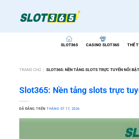
Chuyển
đến
nội
dung
SLOT365
CASINO SLOT365
THỂ 
TRANG CHỦ
|
SLOT365: NỀN TẢNG SLOTS TRỰC TUYẾN NỔI BẬ
Slot365: Nền tảng slots trực tuy
ĐÃ ĐĂNG TRÊN
THÁNG 07 17, 2026