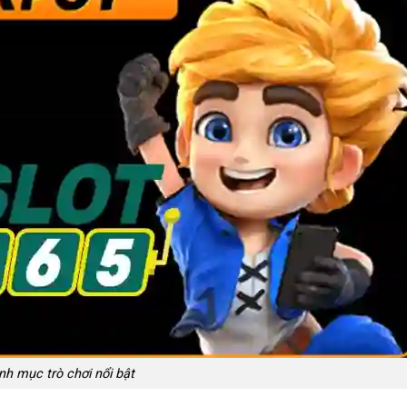
nh mục trò chơi nổi bật