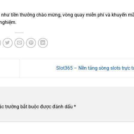
 như tiền thưởng chào mừng, vòng quay miễn phí và khuyến mã
 nghiệm.
Slot365 – Nền tảng sòng slots trực 
ác trường bắt buộc được đánh dấu
*