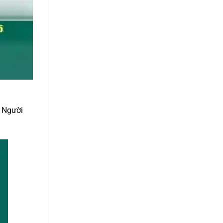
. Người