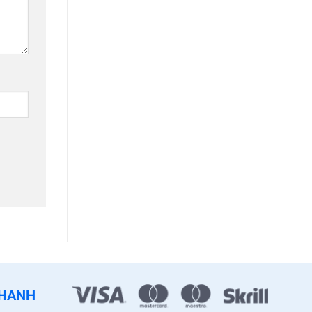
NHANH