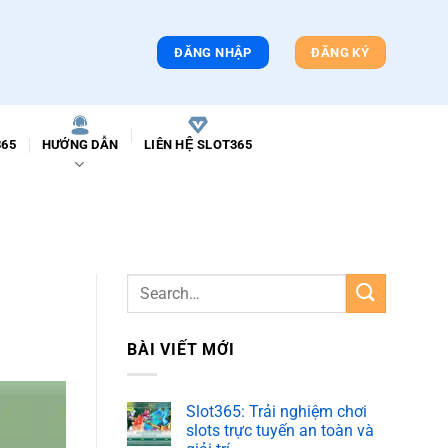
ĐĂNG NHẬP
ĐĂNG KÝ
365
HƯỚNG DẪN
LIÊN HỆ SLOT365
BÀI VIẾT MỚI
Slot365: Trải nghiệm chơi
slots trực tuyến an toàn và