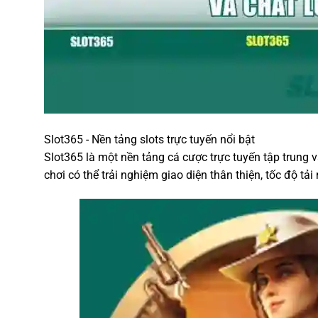
Slot365 - Nền tảng slots trực tuyến nổi bật
Slot365 là một nền tảng cá cược trực tuyến tập trung 
chơi có thể trải nghiệm giao diện thân thiện, tốc độ t