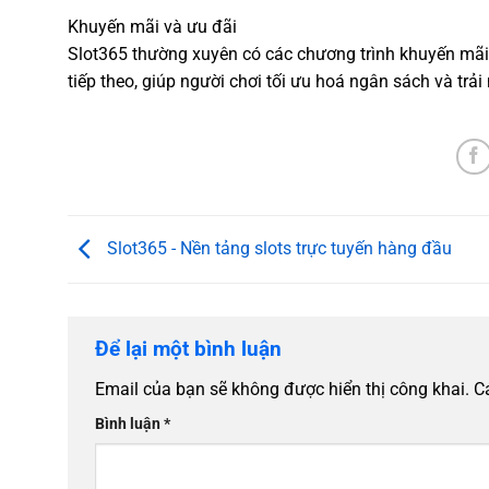
Khuyến mãi và ưu đãi
Slot365 thường xuyên có các chương trình khuyến mãi
tiếp theo, giúp người chơi tối ưu hoá ngân sách và trải
Slot365 - Nền tảng slots trực tuyến hàng đầu
Để lại một bình luận
Email của bạn sẽ không được hiển thị công khai.
C
Bình luận
*