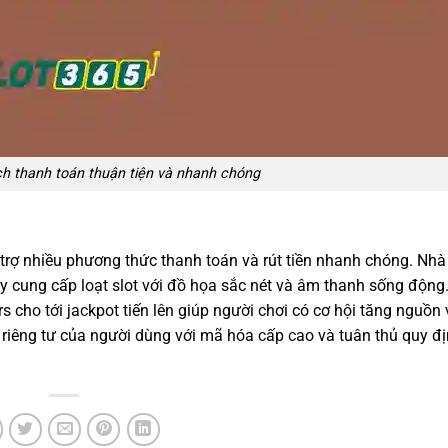
ch thanh toán thuận tiện và nhanh chóng
trợ nhiều phương thức thanh toán và rút tiền nhanh chóng. Nhà
ay cung cấp loạt slot với đồ họa sắc nét và âm thanh sống động
s cho tới jackpot tiến lên giúp người chơi có cơ hội tăng nguồn
 riêng tư của người dùng với mã hóa cấp cao và tuân thủ quy đị