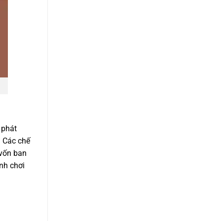
 phát
. Các chế
 vốn ban
nh chơi