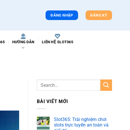
ĐĂNG NHẬP
ĐĂNG KÝ
365
HƯỚNG DẪN
LIÊN HỆ SLOT365
BÀI VIẾT MỚI
Slot365: Trải nghiệm chơi
slots trực tuyến an toàn và