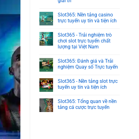
giải trí
Slot365: Nền tảng casino
trực tuyến uy tín và tiện ích
Slot365 - Trải nghiệm trò
chơi slot trực tuyến chất
lượng tại Việt Nam
Slot365: Đánh giá và Trải
nghiệm Quay số Trực tuyến
Slot365 - Nền tảng slot trực
tuyến uy tín và tiện ích
Slot365: Tổng quan về nền
tảng cá cược trực tuyến