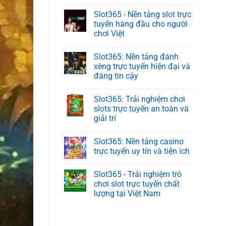
Slot365 - Nền tảng slot trực
tuyến hàng đầu cho người
chơi Việt
Slot365: Nền tảng đánh
xèng trực tuyến hiện đại và
đáng tin cậy
Slot365: Trải nghiệm chơi
slots trực tuyến an toàn và
giải trí
Slot365: Nền tảng casino
trực tuyến uy tín và tiện ích
Slot365 - Trải nghiệm trò
chơi slot trực tuyến chất
lượng tại Việt Nam