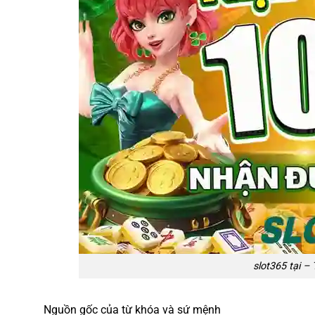
slot365 tại – 
Nguồn gốc của từ khóa và sứ mệnh