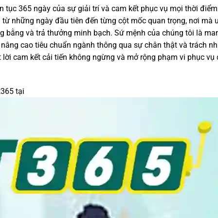
ên tục 365 ngày của sự giải trí và cam kết phục vụ mọi thời điểm
n từ những ngày đầu tiên đến từng cột mốc quan trọng, nơi mà 
ông bằng và trả thưởng minh bạch. Sứ mệnh của chúng tôi là ma
ần nâng cao tiêu chuẩn ngành thông qua sự chân thật và trách n
ột lời cam kết cải tiến không ngừng và mở rộng phạm vi phục vụ
365 tại