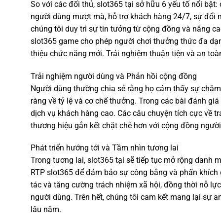
So với các đối thủ, slot365 tại sở hữu 6 yếu tố nổi bật:
người dùng mượt mà, hỗ trợ khách hàng 24/7, sự đổi mớ
chúng tôi duy trì sự tin tưởng từ cộng đồng và nâng c
slot365 game cho phép người chơi thưởng thức đa dạng 
thiệu chức năng mới. Trải nghiệm thuận tiện và an to
Trải nghiệm người dùng và Phản hồi cộng đồng
Người dùng thường chia sẻ rằng họ cảm thấy sự chăm s
ràng về tỷ lệ và cơ chế thưởng. Trong các bài đánh giá 
dịch vụ khách hàng cao. Các câu chuyện tích cực về trả
thương hiệu gắn kết chặt chẽ hơn với cộng đồng người 
Phát triển hướng tới và Tầm nhìn tương lai
Trong tương lai, slot365 tại sẽ tiếp tục mở rộng danh
RTP slot365 để đảm bảo sự công bằng và phấn khích ch
tác và tăng cường trách nhiệm xã hội, đồng thời nỗ l
người dùng. Trên hết, chúng tôi cam kết mang lại sự 
lâu năm.