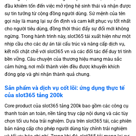
đầu khiêm tốn đến việc mở rộng hệ sinh thái và nhận được
sự tin tưởng từ cộng đồng người dùng. Sứ mệnh của tên
gọi này là mang lại sự ổn định và cam kết phục vụ tốt nhất
cho người tiêu dùng, đồng thời thúc đẩy sự đổi mới không
ngừng. Trong hành trình này, slot365 tái xuất hiện như một
nhịp cầu cho các dự án tái cấu trúc và nâng cấp dịch vụ,
kết nối chặt chẽ với slot365 vn và các đối tác để duy trì tính
bền vững. Câu chuyện của thương hiệu mang màu sắc
cảm hứng, nơi mỗi thành viên đều được khuyến khích
đóng góp và ghi nhận thành quả chung.
Sản phẩm và dịch vụ cốt lõi: ứng dụng thực tế
của slot365 tảng 200k
Core product của slot365 tảng 200k bao gồm các công cụ
thanh toán an toàn, nền tảng truy cập nội dung và các tùy
chọn tối ưu hóa trải nghiệm. Dựa trên slot365 tái, các phiên
bản nâng cấp cho phép người dùng tùy chỉnh trải nghiệm