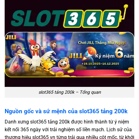
slot365 tảng 200k – Tổng quan
Nguồn gốc và sứ mệnh của slot365 tảng 200k
Danh xưng slot365 tảng 200k được hình thành từ ý niệm
kết nối 365 ngày với trải nghiệm số liền mạch. Lịch sử của
thương hiệu slot365 vn từng trải qua nhiều cột mốc, từ khởi