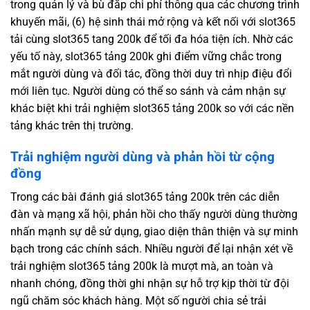
trong quản lý và bù đắp chi phí thông qua các chương trình
khuyến mãi, (6) hệ sinh thái mở rộng và kết nối với slot365
tải cùng slot365 tang 200k để tối đa hóa tiện ích. Nhờ các
yếu tố này, slot365 tảng 200k ghi điểm vững chắc trong
mắt người dùng và đối tác, đồng thời duy trì nhịp điệu đổi
mới liên tục. Người dùng có thể so sánh và cảm nhận sự
khác biệt khi trải nghiệm slot365 tảng 200k so với các nền
tảng khác trên thị trường.
Trải nghiệm người dùng và phản hồi từ cộng
đồng
Trong các bài đánh giá slot365 tảng 200k trên các diễn
đàn và mạng xã hội, phản hồi cho thấy người dùng thường
nhấn mạnh sự dễ sử dụng, giao diện thân thiện và sự minh
bạch trong các chính sách. Nhiều người để lại nhận xét về
trải nghiệm slot365 tảng 200k là mượt mà, an toàn và
nhanh chóng, đồng thời ghi nhận sự hỗ trợ kịp thời từ đội
ngũ chăm sóc khách hàng. Một số người chia sẻ trải