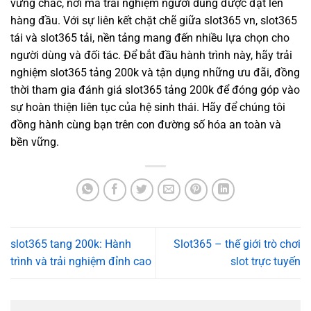
vững chắc, nơi mà trải nghiệm người dùng được đặt lên
hàng đầu. Với sự liên kết chặt chẽ giữa slot365 vn, slot365
tái và slot365 tải, nền tảng mang đến nhiều lựa chọn cho
người dùng và đối tác. Để bắt đầu hành trình này, hãy trải
nghiệm slot365 tảng 200k và tận dụng những ưu đãi, đồng
thời tham gia đánh giá slot365 tảng 200k để đóng góp vào
sự hoàn thiện liên tục của hệ sinh thái. Hãy để chúng tôi
đồng hành cùng bạn trên con đường số hóa an toàn và
bền vững.
slot365 tang 200k: Hành
Slot365 – thế giới trò chơi
trình và trải nghiệm đỉnh cao
slot trực tuyến