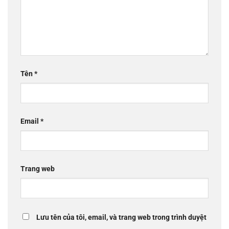
Tên
*
Email
*
Trang web
Lưu tên của tôi, email, và trang web trong trình duyệt