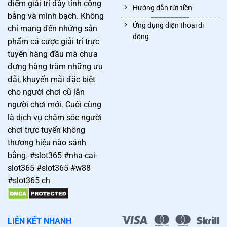
điểm giải trí đầy tính công
Hướng dẫn rút tiền
bằng và minh bạch. Không
Ứng dụng điện thoại di
chỉ mang đến những sản
động
phẩm cá cược giải trí trực
tuyến hàng đầu mà chưa
đựng hàng trăm những ưu
đãi, khuyến mãi đặc biệt
cho người chơi cũ lẫn
người chơi mới. Cuối cùng
là dịch vụ chăm sóc người
chơi trực tuyến không
thương hiệu nào sánh
bằng. #slot365 #nha-cai-
slot365 #slot365 #w88
#slot365 ch
LIÊN KẾT NHANH