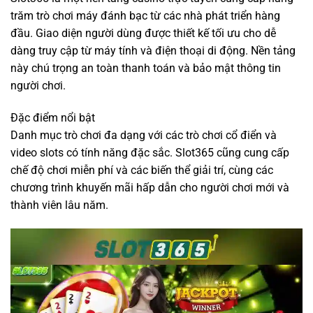
trăm trò chơi máy đánh bạc từ các nhà phát triển hàng
đầu. Giao diện người dùng được thiết kế tối ưu cho dễ
dàng truy cập từ máy tính và điện thoại di động. Nền tảng
này chú trọng an toàn thanh toán và bảo mật thông tin
người chơi.
Đặc điểm nổi bật
Danh mục trò chơi đa dạng với các trò chơi cổ điển và
video slots có tính năng đặc sắc. Slot365 cũng cung cấp
chế độ chơi miễn phí và các biến thể giải trí, cùng các
chương trình khuyến mãi hấp dẫn cho người chơi mới và
thành viên lâu năm.