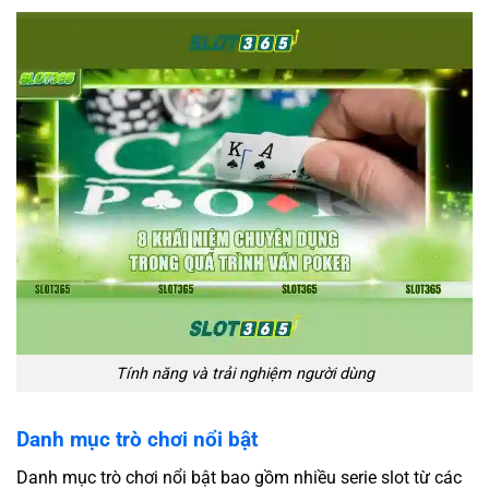
Tính năng và trải nghiệm người dùng
Danh mục trò chơi nổi bật
Danh mục trò chơi nổi bật bao gồm nhiều serie slot từ các