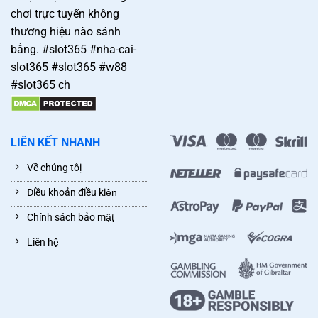
chơi trực tuyến không
thương hiệu nào sánh
bằng. #slot365 #nha-cai-
slot365 #slot365 #w88
#slot365 ch
LIÊN KẾT NHANH
Về chúng tôị
Điều khoản điều kiệṇ
Chính sách bảo mậṭ
Liên hệ̣