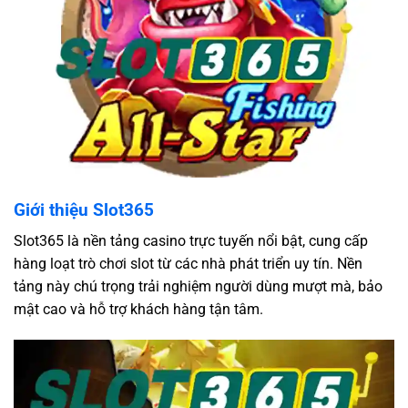
Giới thiệu Slot365
Slot365 là nền tảng casino trực tuyến nổi bật, cung cấp
hàng loạt trò chơi slot từ các nhà phát triển uy tín. Nền
tảng này chú trọng trải nghiệm người dùng mượt mà, bảo
mật cao và hỗ trợ khách hàng tận tâm.