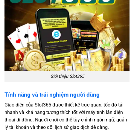
Giới thiệu Slot365
Tính năng và trải nghiệm người dùng
Giao diện của Slot365 được thiết kế trực quan, tốc độ tải
nhanh và khả năng tương thích tốt với máy tính lẫn điện
thoại di động. Người chơi có thể tùy chỉnh ngôn ngữ, quản
lý tài khoản và theo dõi lịch sử giao dịch dễ dàng.