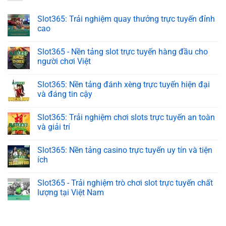
Slot365: Trải nghiệm quay thưởng trực tuyến đỉnh
cao
Slot365 - Nền tảng slot trực tuyến hàng đầu cho
người chơi Việt
Slot365: Nền tảng đánh xèng trực tuyến hiện đại
và đáng tin cậy
Slot365: Trải nghiệm chơi slots trực tuyến an toàn
và giải trí
Slot365: Nền tảng casino trực tuyến uy tín và tiện
ích
Slot365 - Trải nghiệm trò chơi slot trực tuyến chất
lượng tại Việt Nam