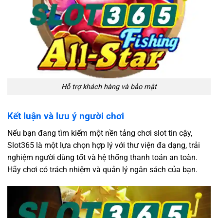
Hỗ trợ khách hàng và bảo mật
Kết luận và lưu ý người chơi
Nếu bạn đang tìm kiếm một nền tảng chơi slot tin cậy,
Slot365 là một lựa chọn hợp lý với thư viện đa dạng, trải
nghiệm người dùng tốt và hệ thống thanh toán an toàn.
Hãy chơi có trách nhiệm và quản lý ngân sách của bạn.