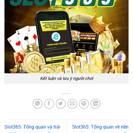
Kết luận và lưu ý người chơi
Slot365: Tổng quan và trải
Slot365: Tổng quan về nền