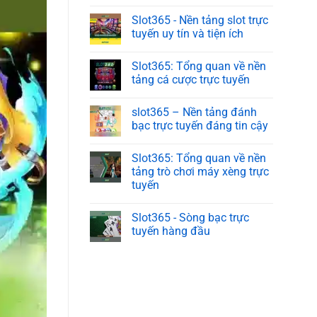
Slot365 - Nền tảng slot trực
tuyến uy tín và tiện ích
Slot365: Tổng quan về nền
tảng cá cược trực tuyến
slot365 – Nền tảng đánh
bạc trực tuyến đáng tin cậy
Slot365: Tổng quan về nền
tảng trò chơi máy xèng trực
tuyến
Slot365 - Sòng bạc trực
tuyến hàng đầu