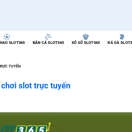
THAO SLOT365
BẮN CÁ SLOT365
XỔ SỐ SLOT365
ĐÁ GÀ SLOT
TRỰC TUYẾN
chơi slot trực tuyến