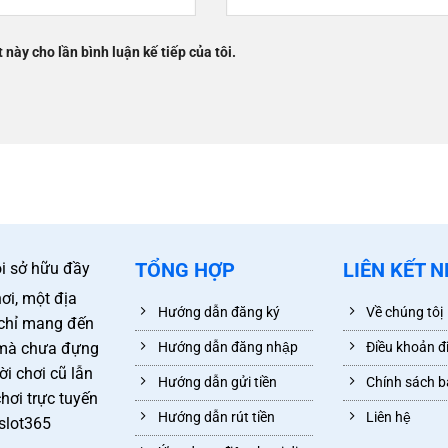
 này cho lần bình luận kế tiếp của tôi.
TỔNG HỢP
LIÊN KẾT 
i sở hữu đầy
ơi, một địa
Hướng dẫn đăng ký
Về chúng tôị
 chỉ mang đến
Hướng dẫn đăng nhập
Điều khoản điê
u mà chưa đựng
i chơi cũ lẫn
Hướng dẫn gửi tiền
Chính sách ba
hơi trực tuyến
Hướng dẫn rút tiền
Liên hệ̣
slot365