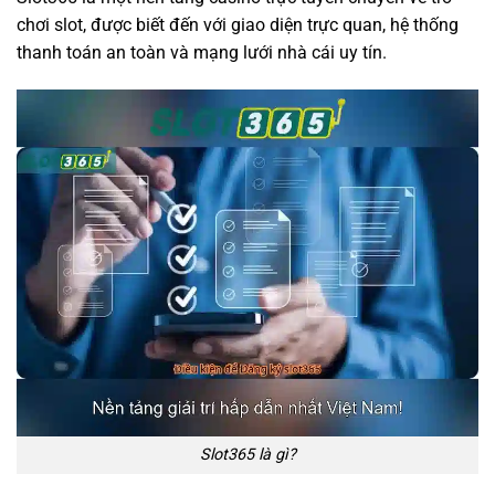
chơi slot, được biết đến với giao diện trực quan, hệ thống
thanh toán an toàn và mạng lưới nhà cái uy tín.
Slot365 là gì?