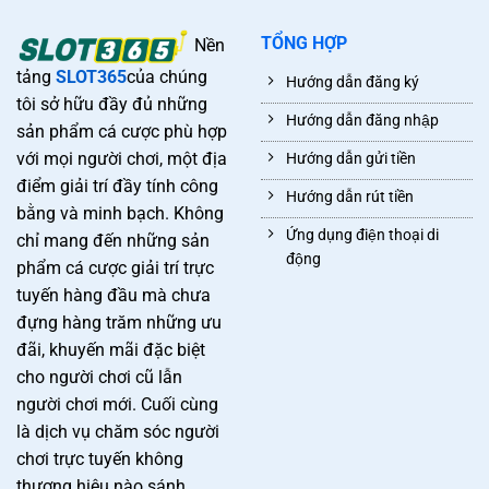
TỔNG HỢP
Nền
tảng
SLOT365
của chúng
Hướng dẫn đăng ký
tôi sở hữu đầy đủ những
Hướng dẫn đăng nhập
sản phẩm cá cược phù hợp
với mọi người chơi, một địa
Hướng dẫn gửi tiền
điểm giải trí đầy tính công
Hướng dẫn rút tiền
bằng và minh bạch. Không
Ứng dụng điện thoại di
chỉ mang đến những sản
động
phẩm cá cược giải trí trực
tuyến hàng đầu mà chưa
đựng hàng trăm những ưu
đãi, khuyến mãi đặc biệt
cho người chơi cũ lẫn
người chơi mới. Cuối cùng
là dịch vụ chăm sóc người
chơi trực tuyến không
thương hiệu nào sánh