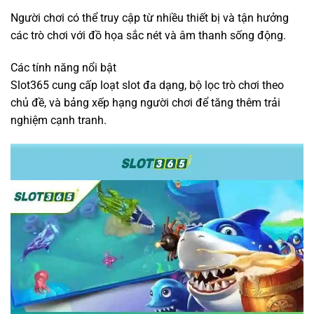
Người chơi có thể truy cập từ nhiều thiết bị và tận hưởng
các trò chơi với đồ họa sắc nét và âm thanh sống động.
Các tính năng nổi bật
Slot365 cung cấp loạt slot đa dạng, bộ lọc trò chơi theo
chủ đề, và bảng xếp hạng người chơi để tăng thêm trải
nghiệm cạnh tranh.