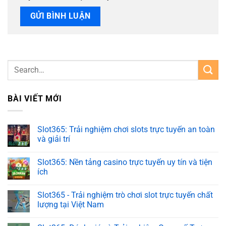
BÀI VIẾT MỚI
Slot365: Trải nghiệm chơi slots trực tuyến an toàn
và giải trí
Slot365: Nền tảng casino trực tuyến uy tín và tiện
ích
Slot365 - Trải nghiệm trò chơi slot trực tuyến chất
lượng tại Việt Nam