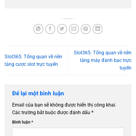
Slot365: Tổng quan về nền
Slot365: Tổng quan về nền
tảng máy đánh bạc trực
tảng cược slot trực tuyến
tuyến
Để lại một bình luận
Email của bạn sẽ không được hiển thị công khai.
Các trường bắt buộc được đánh dấu
*
Bình luận
*