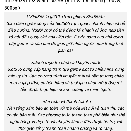
text260331198.webp" sizes="(max-width: 800px) 100vw,
800px">
\"Slot365 là gì?\"\n
Trải nghiệm Slot365
\n
Giao diện người dùng của Slot365 trực quan, nhanh nhẹn và dễ
điều hướng. Người chơi có thể đăng ký nhanh chóng, nạp tiền
và bắt đầu quay slot ngay lập tức. Sự đa dạng của nhà cung
cấp game và các chủ đề giúp giữ chân người chơi trong thời
gian dài.
\n
Danh mục trò chơi và khuyến mãi
\n
Slot365 cung cấp hàng trăm tựa game slot từ nhiều nhà cung
cấp uy tín. Các chương trình khuyến mãi và tiền thưởng chào
mừng giúp tăng cơ hội thắng và thời gian chơi. Hệ thống rút
tiền được thực hiện nhanh chóng và minh bạch.
\n
An toàn và thanh toán
\n
Nền tảng đảm bảo an toàn với mã hóa kết nối và tuân thủ các
chuẩn bảo mật. Các phương thức thanh toán phổ biến như thẻ
ngân hàng, ví điện tử và chuyển khoản đều được hỗ trợ, với
thời gian xử lý thanh toán nhanh chóng và rõ ràng.