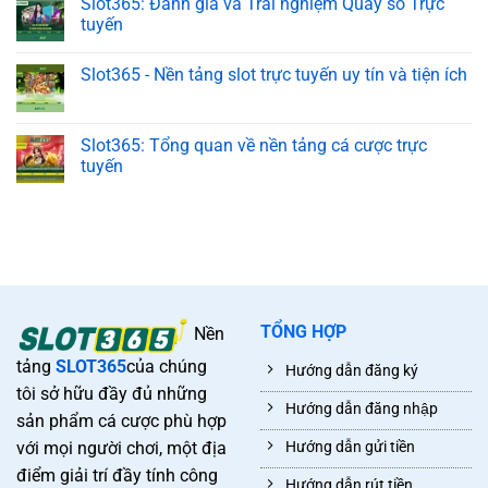
Slot365: Đánh giá và Trải nghiệm Quay số Trực
tuyến
Slot365 - Nền tảng slot trực tuyến uy tín và tiện ích
Slot365: Tổng quan về nền tảng cá cược trực
tuyến
TỔNG HỢP
Nền
tảng
SLOT365
của chúng
Hướng dẫn đăng ký
tôi sở hữu đầy đủ những
Hướng dẫn đăng nhập
sản phẩm cá cược phù hợp
với mọi người chơi, một địa
Hướng dẫn gửi tiền
điểm giải trí đầy tính công
Hướng dẫn rút tiền