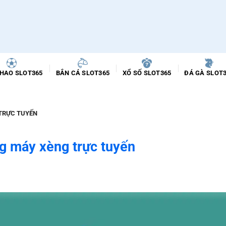
THAO SLOT365
BẮN CÁ SLOT365
XỔ SỐ SLOT365
ĐÁ GÀ SLOT
 TRỰC TUYẾN
g máy xèng trực tuyến