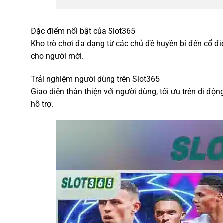
Đặc điểm nổi bật của Slot365
Kho trò chơi đa dạng từ các chủ đề huyền bí đến cổ đi
cho người mới.
Trải nghiệm người dùng trên Slot365
Giao diện thân thiện với người dùng, tối ưu trên di độn
hỗ trợ.