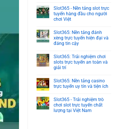
Slot365 - Nền tảng slot trực
tuyến hàng đầu cho người
chơi Việt
Slot365: Nền tảng đánh
xèng trực tuyến hiện đại và
đáng tin cậy
Slot365: Trải nghiệm chơi
slots trực tuyến an toàn và
giải trí
Slot365: Nền tảng casino
trực tuyến uy tín và tiện ích
Slot365 - Trải nghiệm trò
chơi slot trực tuyến chất
lượng tại Việt Nam