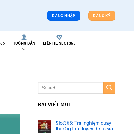
ĐĂNG NHẬP
ĐĂNG KÝ
365
HƯỚNG DẪN
LIÊN HỆ SLOT365
BÀI VIẾT MỚI
Slot365: Trải nghiệm quay
thưởng trực tuyến đỉnh cao