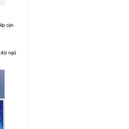
iếp cận
ừ đội ngũ