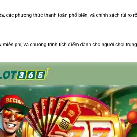
, các phương thức thanh toán phổ biến, và chính sách rủi ro r
iễn phí, và chương trình tích điểm dành cho người chơi trung