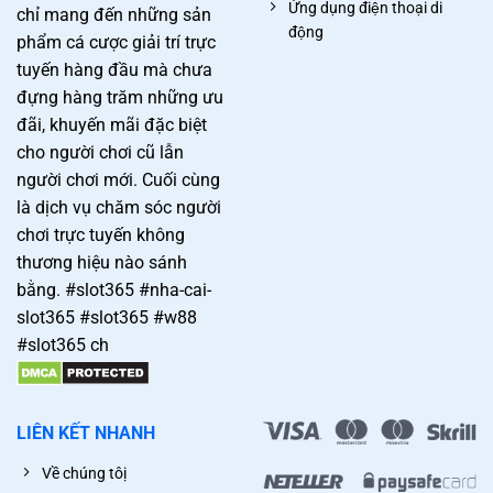
Ứng dụng điện thoại di
chỉ mang đến những sản
động
phẩm cá cược giải trí trực
tuyến hàng đầu mà chưa
đựng hàng trăm những ưu
đãi, khuyến mãi đặc biệt
cho người chơi cũ lẫn
người chơi mới. Cuối cùng
là dịch vụ chăm sóc người
chơi trực tuyến không
thương hiệu nào sánh
bằng. #slot365 #nha-cai-
slot365 #slot365 #w88
#slot365 ch
LIÊN KẾT NHANH
Về chúng tôị