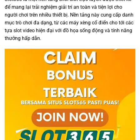
để mang lại trải nghiệm giải trí an toàn và tiện lợi cho
người chơi trên nhiều thiết bị. Nền tảng này cung cấp danh
mục trò chơi đa dạng, từ các máy xèng cổ điển cho tới các
tựa slot video hiện đại với đồ họa sống động và tính năng
thưởng hấp dẫn.