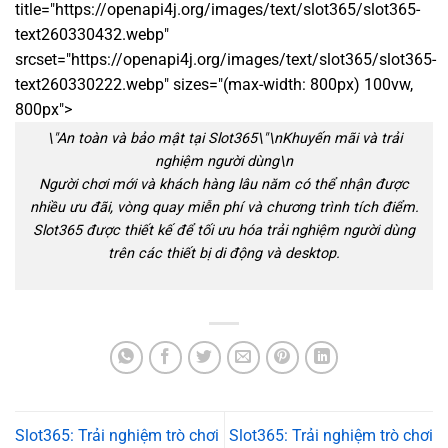
title="https://openapi4j.org/images/text/slot365/slot365-
text260330432.webp"
srcset="https://openapi4j.org/images/text/slot365/slot365-
text260330222.webp" sizes="(max-width: 800px) 100vw,
800px">
\"An toàn và bảo mật tại Slot365\"\n
Khuyến mãi và trải
nghiệm người dùng
\n
Người chơi mới và khách hàng lâu năm có thể nhận được
nhiều ưu đãi, vòng quay miễn phí và chương trình tích điểm.
Slot365 được thiết kế để tối ưu hóa trải nghiệm người dùng
trên các thiết bị di động và desktop.
Slot365: Trải nghiệm trò chơi
Slot365: Trải nghiệm trò chơi