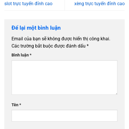
slot trực tuyến đỉnh cao
xèng trực tuyến đỉnh cao
Để lại một bình luận
Email của bạn sẽ không được hiển thị công khai.
Các trường bắt buộc được đánh dấu
*
Bình luận
*
Tên
*