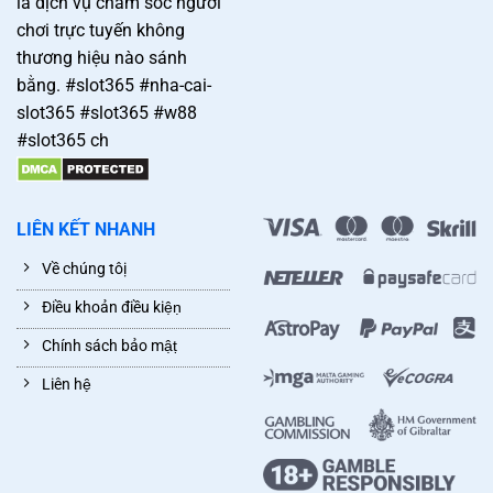
là dịch vụ chăm sóc người
chơi trực tuyến không
thương hiệu nào sánh
bằng. #slot365 #nha-cai-
slot365 #slot365 #w88
#slot365 ch
LIÊN KẾT NHANH
Về chúng tôị
Điều khoản điều kiệṇ
Chính sách bảo mậṭ
Liên hệ̣