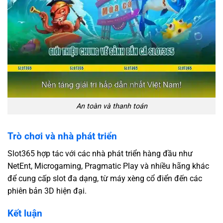
An toàn và thanh toán
Trò chơi và nhà phát triển
Slot365 hợp tác với các nhà phát triển hàng đầu như
NetEnt, Microgaming, Pragmatic Play và nhiều hãng khác
để cung cấp slot đa dạng, từ máy xèng cổ điển đến các
phiên bản 3D hiện đại.
Kết luận