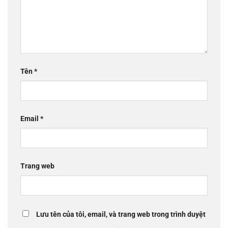
Tên
*
Email
*
Trang web
Lưu tên của tôi, email, và trang web trong trình duyệt