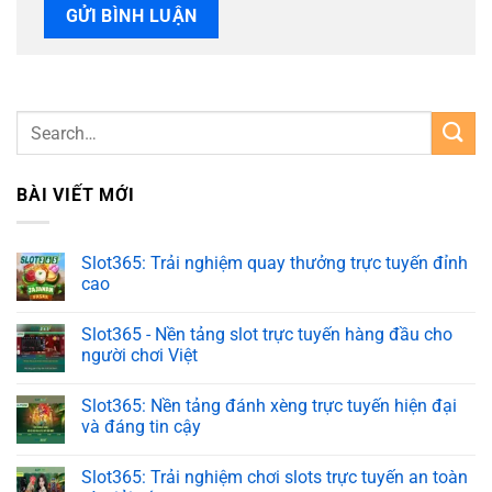
BÀI VIẾT MỚI
Slot365: Trải nghiệm quay thưởng trực tuyến đỉnh
cao
Slot365 - Nền tảng slot trực tuyến hàng đầu cho
người chơi Việt
Slot365: Nền tảng đánh xèng trực tuyến hiện đại
và đáng tin cậy
Slot365: Trải nghiệm chơi slots trực tuyến an toàn