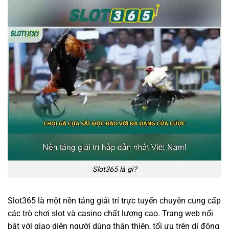
Slot365 là gì?
Slot365 là một nền tảng giải trí trực tuyến chuyên cung cấp
các trò chơi slot và casino chất lượng cao. Trang web nổi
bật với giao diện người dùng thân thiện, tối ưu trên di động