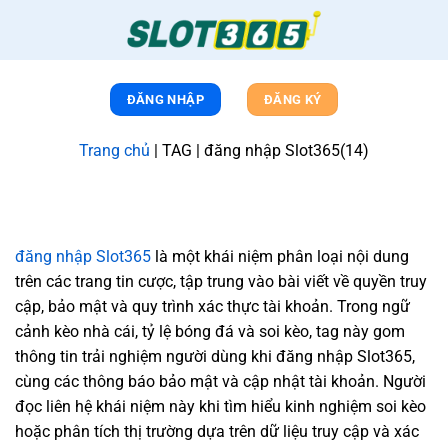
Chuyển
đến
nội
dung
ĐĂNG NHẬP
ĐĂNG KÝ
Trang chủ
|
TAG
|
đăng nhập Slot365(14)
đăng nhập Slot365
là một khái niệm phân loại nội dung
trên các trang tin cược, tập trung vào bài viết về quyền truy
cập, bảo mật và quy trình xác thực tài khoản. Trong ngữ
cảnh kèo nhà cái, tỷ lệ bóng đá và soi kèo, tag này gom
thông tin trải nghiệm người dùng khi đăng nhập Slot365,
cùng các thông báo bảo mật và cập nhật tài khoản. Người
đọc liên hệ khái niệm này khi tìm hiểu kinh nghiệm soi kèo
hoặc phân tích thị trường dựa trên dữ liệu truy cập và xác