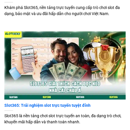
Khám phá Slot365, nền tảng trực tuyến cung cấp trò chơi slot đa
dạng, bảo mật và ưu đãi hấp dẫn cho người chơi Việt Nam.
Slot365: Trải nghiệm slot trực tuyến tuyệt đỉnh
Slot365 là nền tảng chơi slot trực tuyến an toàn, đa dạng trò chơi,
khuyến mãi hấp dẫn và thanh toán nhanh.