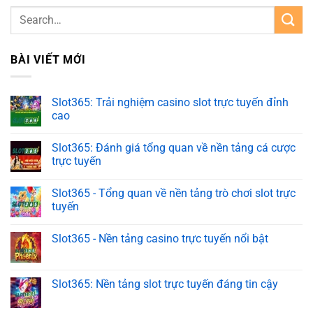
BÀI VIẾT MỚI
Slot365: Trải nghiệm casino slot trực tuyến đỉnh
cao
Slot365: Đánh giá tổng quan về nền tảng cá cược
trực tuyến
Slot365 - Tổng quan về nền tảng trò chơi slot trực
tuyến
Slot365 - Nền tảng casino trực tuyến nổi bật
Slot365: Nền tảng slot trực tuyến đáng tin cậy