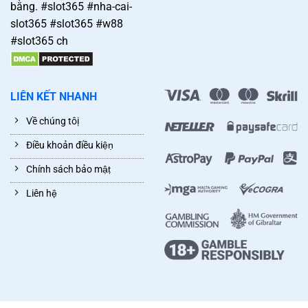
bằng. #slot365 #nha-cai-
slot365 #slot365 #w88
#slot365 ch
LIÊN KẾT NHANH
Về chúng tôị
Điều khoản điều kiệṇ
Chính sách bảo mậṭ
Liên hệ̣