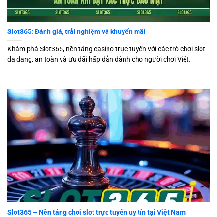
Slot365: Đánh giá, trải nghiệm và khuyến mãi
Khám phá Slot365, nền tảng casino trực tuyến với các trò chơi slot
đa dạng, an toàn và ưu đãi hấp dẫn dành cho người chơi Việt.
Slot365 – Nền tảng chơi slot trực tuyến uy tín tại Việt Nam