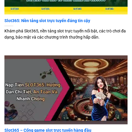
Slot365: Nền tảng slot trực tuyến đáng tin cậy
Khám phá Slot365, nền tảng slot trực tuyến nổi bật, các trò chơi đa
dạng, bảo mật và các chương trình thưởng hấp dẫn.
Slot365 – Cổng game slot trực tuyến hàng đầu