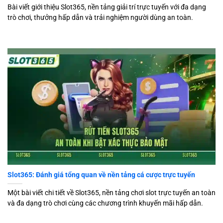
Bài viết giới thiệu Slot365, nền tảng giải trí trực tuyến với đa dạng
trò chơi, thưởng hấp dẫn và trải nghiệm người dùng an toàn.
Slot365: Đánh giá tổng quan về nền tảng cá cược trực tuyến
Một bài viết chi tiết về Slot365, nền tảng chơi slot trực tuyến an toàn
và đa dạng trò chơi cùng các chương trình khuyến mãi hấp dẫn.