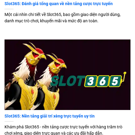
Slot365: Đánh giá tổng quan về nền tảng cược trực tuyến
Một cái nhìn chi tiết về Slot365, bao gồm giao diện người dùng,
danh mục trò chơi, khuyến mãi và mức độ an toàn.
Slot365: Nền tảng giải trí xèng trực tuyến uy tín
Khám phá Slot365 - nền tảng cược trực tuyến với hàng trăm trò
chơi xèng, giao diện trực quan và các ưu đãi hấp dẫn.