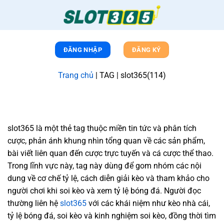
Chuyển
đến
nội
dung
ĐĂNG NHẬP
ĐĂNG KÝ
Trang chủ
|
TAG
|
slot365(114)
slot365 là một thẻ tag thuộc miền tin tức và phân tích
cược, phản ánh khung nhìn tổng quan về các sản phẩm,
bài viết liên quan đến cược trực tuyến và cá cược thể thao.
Trong lĩnh vực này, tag này dùng để gom nhóm các nội
dung về cơ chế tỷ lệ, cách diễn giải kèo và tham khảo cho
người chơi khi soi kèo và xem tỷ lệ bóng đá. Người đọc
thường liên hệ
slot365
với các khái niệm như kèo nhà cái,
tỷ lệ bóng đá, soi kèo và kinh nghiệm soi kèo, đồng thời tìm