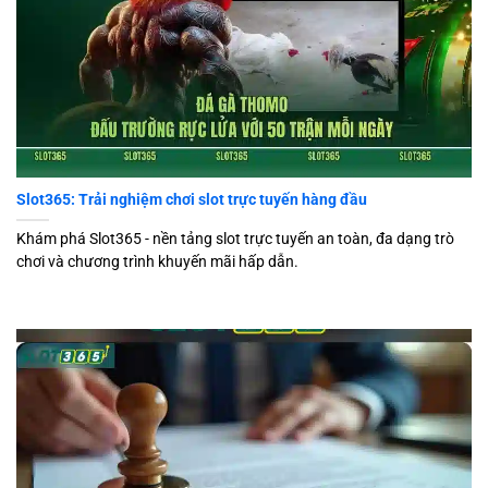
Slot365: Trải nghiệm chơi slot trực tuyến hàng đầu
Khám phá Slot365 - nền tảng slot trực tuyến an toàn, đa dạng trò
chơi và chương trình khuyến mãi hấp dẫn.