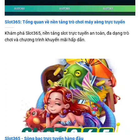
Slot365: Tổng quan về nền tảng trò chơi máy xèng trực tuyến
Khám phá Slot365, nền tảng slot trực tuyến an toàn, đa dạng trò
chơi và chương trình khuyến mãi hấp dẫn.
Slot365 - Sòng bạc trực tuyến hàng đầu