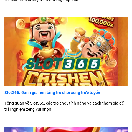
Slot365: Đánh giá nền tảng trò chơi xèng trực tuyến
Tổng quan về Slot365, các trò chơi, tính năng và cách tham gia để
trải nghiệm xèng vui nhộn.