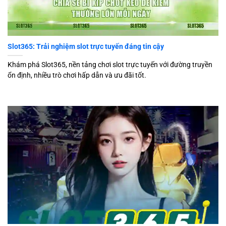
Slot365: Trải nghiệm slot trực tuyến đáng tin cậy
Khám phá Slot365, nền tảng chơi slot trực tuyến với đường truyền
ổn định, nhiều trò chơi hấp dẫn và ưu đãi tốt.