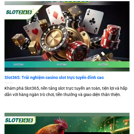
Slot365: Trải nghiệm casino slot trực tuyến đỉnh cao
Khám phá Slot365, nền tảng slot trực tuyến an toàn, tiện lợi và hấp
dẫn với hàng ngàn trò chơi, tiền thưởng và giao diện thân thiện.