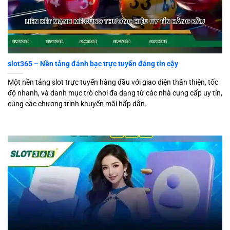
slot365 – Nền tảng đánh bạc trực tuyến đáng tin cậy
Một nền tảng slot trực tuyến hàng đầu với giao diện thân thiện, tốc
độ nhanh, và danh mục trò chơi đa dạng từ các nhà cung cấp uy tín,
cùng các chương trình khuyến mãi hấp dẫn.