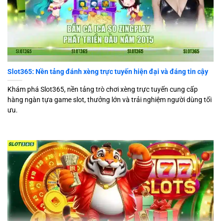
Slot365: Nền tảng đánh xèng trực tuyến hiện đại và đáng tin cậy
Khám phá Slot365, nền tảng trò chơi xèng trực tuyến cung cấp
hàng ngàn tựa game slot, thưởng lớn và trải nghiệm người dùng tối
ưu.