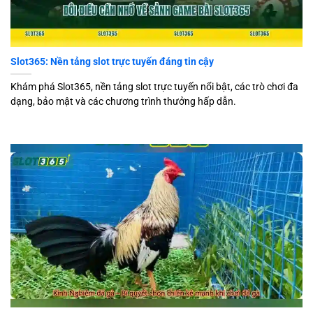
Slot365: Nền tảng slot trực tuyến đáng tin cậy
Khám phá Slot365, nền tảng slot trực tuyến nổi bật, các trò chơi đa
dạng, bảo mật và các chương trình thưởng hấp dẫn.