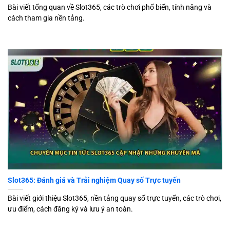
Bài viết tổng quan về Slot365, các trò chơi phổ biến, tính năng và
cách tham gia nền tảng.
Slot365: Đánh giá và Trải nghiệm Quay số Trực tuyến
Bài viết giới thiệu Slot365, nền tảng quay số trực tuyến, các trò chơi,
ưu điểm, cách đăng ký và lưu ý an toàn.