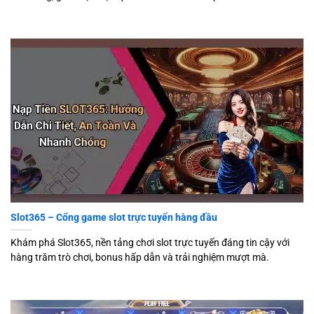
Slot365 – Cổng game slot trực tuyến hàng đầu
Khám phá Slot365, nền tảng chơi slot trực tuyến đáng tin cậy với
hàng trăm trò chơi, bonus hấp dẫn và trải nghiệm mượt mà.