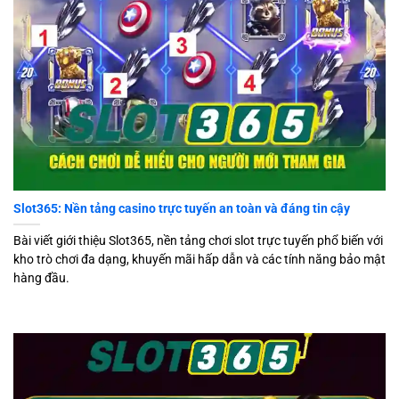
Slot365: Nền tảng casino trực tuyến an toàn và đáng tin cậy
Bài viết giới thiệu Slot365, nền tảng chơi slot trực tuyến phổ biến với
kho trò chơi đa dạng, khuyến mãi hấp dẫn và các tính năng bảo mật
hàng đầu.