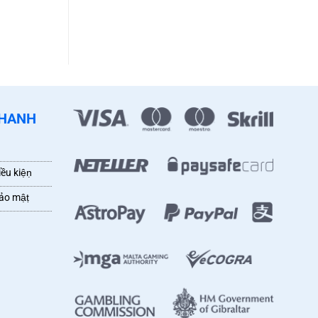
NHANH
̀u kiệṇ
̉o mậṭ