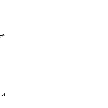
uyến
 toàn.