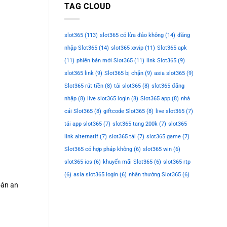
TAG CLOUD
slot365 (113)
slot365 có lừa đảo không (14)
đăng
nhập Slot365 (14)
slot365 xxvip (11)
Slot365 apk
(11)
phiên bản mới Slot365 (11)
link Slot365 (9)
slot365 link (9)
Slot365 bị chặn (9)
asia slot365 (9)
Slot365 rút tiền (8)
tải slot365 (8)
slot365 đăng
nhập (8)
live slot365 login (8)
Slot365 app (8)
nhà
cái Slot365 (8)
giftcode Slot365 (8)
live slot365 (7)
tải app slot365 (7)
slot365 tang 200k (7)
slot365
link alternatif (7)
slot365 tái (7)
slot365 game (7)
Slot365 có hợp pháp không (6)
slot365 win (6)
slot365 ios (6)
khuyến mãi Slot365 (6)
slot365 rtp
(6)
asia slot365 login (6)
nhận thưởng Slot365 (6)
oán an