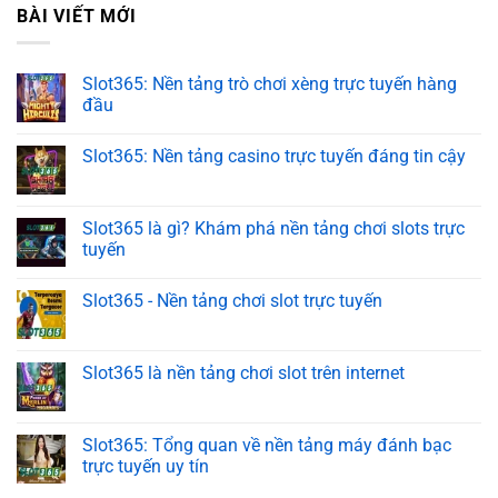
BÀI VIẾT MỚI
Slot365: Nền tảng trò chơi xèng trực tuyến hàng
đầu
Slot365: Nền tảng casino trực tuyến đáng tin cậy
Slot365 là gì? Khám phá nền tảng chơi slots trực
tuyến
Slot365 - Nền tảng chơi slot trực tuyến
Slot365 là nền tảng chơi slot trên internet
Slot365: Tổng quan về nền tảng máy đánh bạc
trực tuyến uy tín