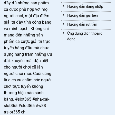
đầy đủ những sản phẩm
Hướng dẫn đăng nhập
cá cược phù hợp với mọi
người chơi, một địa điểm
Hướng dẫn gửi tiền
giải trí đầy tính công bằng
Hướng dẫn rút tiền
và minh bạch. Không chỉ
Ứng dụng điện thoại di
mang đến những sản
động
phẩm cá cược giải trí trực
tuyến hàng đầu mà chưa
đựng hàng trăm những ưu
đãi, khuyến mãi đặc biệt
cho người chơi cũ lẫn
người chơi mới. Cuối cùng
là dịch vụ chăm sóc người
chơi trực tuyến không
thương hiệu nào sánh
bằng. #slot365 #nha-cai-
slot365 #slot365 #w88
#slot365 ch