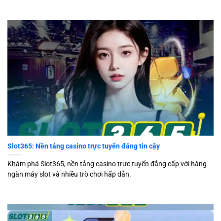
Slot365: Nền tảng casino trực tuyến đáng tin cậy
Khám phá Slot365, nền tảng casino trực tuyến đẳng cấp với hàng
ngàn máy slot và nhiều trò chơi hấp dẫn.