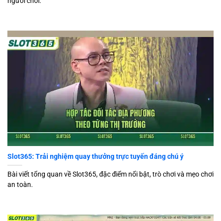
người chơi.
Slot365: Trải nghiệm quay thưởng trực tuyến đáng chú ý
Bài viết tổng quan về Slot365, đặc điểm nổi bật, trò chơi và mẹo chơi
an toàn.