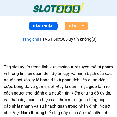
Chuyển
đến
nội
dung
ĐĂNG NHẬP
ĐĂNG KÝ
Trang chủ
|
TAG
|
Slot365 uy tín không(3)
Tag slot uy tín trong lĩnh vực casino trực tuyến mô tả phạm
vi thông tin liên quan đến độ tin cậy và minh bạch của các
nguồn soi kèo, tỷ lệ bóng đá và phân tích liên quan đến
cược bóng đá và game slot. Đây là danh mục giúp làm rõ
cách người chơi đánh giá nguồn tin, kiểm chứng độ uy tín,
và nhận diện các tín hiệu xác thực như nguồn tổng hợp,
cập nhật nhanh và sự khách quan trong nhận định. Người
chơi Việt Nam thường hiểu tag này qua các khái niệm như