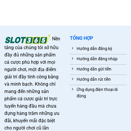
TỔNG HỢP
Nền
tảng
của chúng tôi sở hữu
Hướng dẫn đăng ký
đầy đủ những sản phẩm
Hướng dẫn đăng nhập
cá cược phù hợp với mọi
người chơi, một địa điểm
Hướng dẫn gửi tiền
giải trí đầy tính công bằng
Hướng dẫn rút tiền
và minh bạch. Không chỉ
Ứng dụng điện thoại di
mang đến những sản
động
phẩm cá cược giải trí trực
tuyến hàng đầu mà chưa
đựng hàng trăm những ưu
đãi, khuyến mãi đặc biệt
cho người chơi cũ lẫn