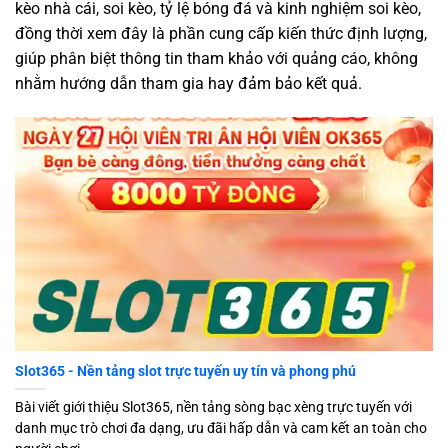
kèo nhà cái, soi kèo, tỷ lệ bóng đá và kinh nghiệm soi kèo,
đồng thời xem đây là phần cung cấp kiến thức định lượng,
giúp phân biệt thông tin tham khảo với quảng cáo, không
nhằm hướng dẫn tham gia hay đảm bảo kết quả.
Slot365 - Nền tảng slot trực tuyến uy tín và phong phú
Bài viết giới thiệu Slot365, nền tảng sòng bạc xèng trực tuyến với
danh mục trò chơi đa dạng, ưu đãi hấp dẫn và cam kết an toàn cho